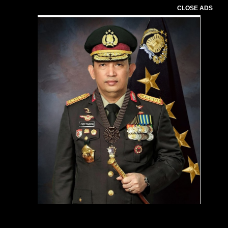
CLOSE ADS
Pemutar
Video