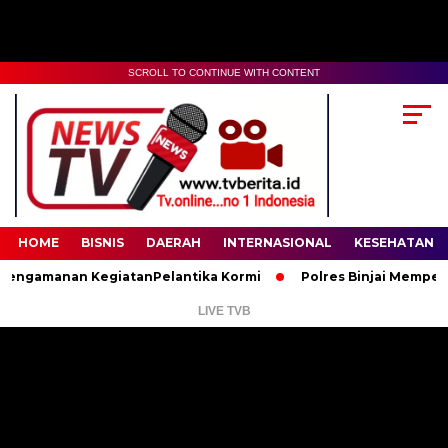
SCROLL TO CONTINUE WITH CONTENT
00:00
02:35
HOME
BISNIS
DAERAH
INTERNASIONAL
KESEHATAN
Pengamanan KegiatanPelantika Kormi
Polres Binjai Memperinga
LIVE TVB
Pemutar
Video