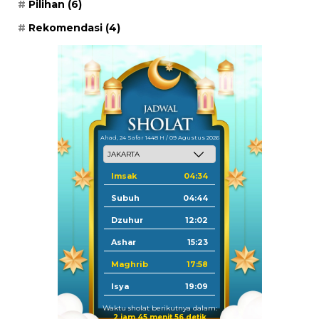
Pilihan
(6)
Rekomendasi
(4)
Ahad, 24 Safar 1448 H / 09 Agustus 2026
Imsak
04:34
Subuh
04:44
Dzuhur
12:02
Ashar
15:23
Maghrib
17:58
Isya
19:09
Waktu sholat berikutnya dalam:
2 jam 45 menit 56 detik