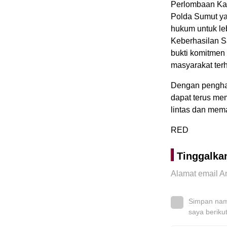
Perlombaan Kam
Polda Sumut ya
hukum untuk leb
Keberhasilan S
bukti komitmen
masyarakat terh
Dengan penghar
dapat terus me
lintas dan mema
RED
Tinggalka
Alamat email An
Simpan nama
saya beriku