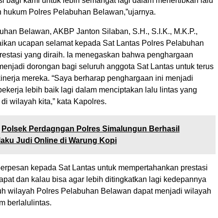
i bagi kami untuk lebih semangat lagi dalam menertibkan lalu
yah hukum Polres Pelabuhan Belawan,”ujarnya.
han Belawan, AKBP Janton Silaban, S.H., S.I.K., M.K.P.,
kan ucapan selamat kepada Sat Lantas Polres Pelabuhan
restasi yang diraih. Ia menegaskan bahwa penghargaan
menjadi dorongan bagi seluruh anggota Sat Lantas untuk terus
inerja mereka. “Saya berharap penghargaan ini menjadi
bekerja lebih baik lagi dalam menciptakan lalu lintas yang
di wilayah kita,” kata Kapolres.
Polsek Perdagngan Polres Simalungun Berhasil
aku Judi Online di Warung Kopi
berpesan kepada Sat Lantas untuk mempertahankan prestasi
pat dan kalau bisa agar lebih ditingkatkan lagi kedepannya
uh wilayah Polres Pelabuhan Belawan dapat menjadi wilayah
m berlalulintas.