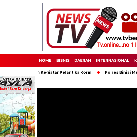
HOME
BISNIS
DAERAH
INTERNASIONAL
K
n Pengamanan KegiatanPelantika Kormi
Polres Binjai Memperi