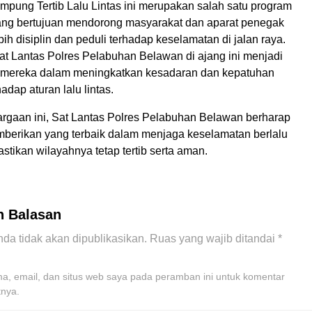
pung Tertib Lalu Lintas ini merupakan salah satu program
ng bertujuan mendorong masyarakat dan aparat penegak
ih disiplin dan peduli terhadap keselamatan di jalan raya.
at Lantas Polres Pelabuhan Belawan di ajang ini menjadi
 mereka dalam meningkatkan kesadaran dan kepatuhan
adap aturan lalu lintas.
gaan ini, Sat Lantas Polres Pelabuhan Belawan berharap
mberikan yang terbaik dalam menjaga keselamatan berlalu
stikan wilayahnya tetap tertib serta aman.
n Balasan
da tidak akan dipublikasikan.
Ruas yang wajib ditandai
*
, email, dan situs web saya pada peramban ini untuk komentar
tnya.