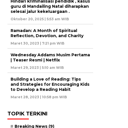
Hindari kriminalisasi pendidik , kasus
guru di Mandailing Natal diharapkan
selesai jalur kekeluargaan .
Oktober 20, 2025 | 5:53 am WIB
Ramadan: A Month of Spiritual
Reflection, Devotion, and Charity
Maret 30, 2023 | 7:21 pm WIB
Wednesday Addams Musim Pertama
| Teaser Resmi | Netflix
Maret 29, 2023 | 5:10 am WIB
Building a Love of Reading: Tips
and Strategies for Encouraging Kids
to Develop a Reading Habit
Maret 28, 2023 | 10:58 pm WIB
TOPIK TERKINI
Breaking News
(9)