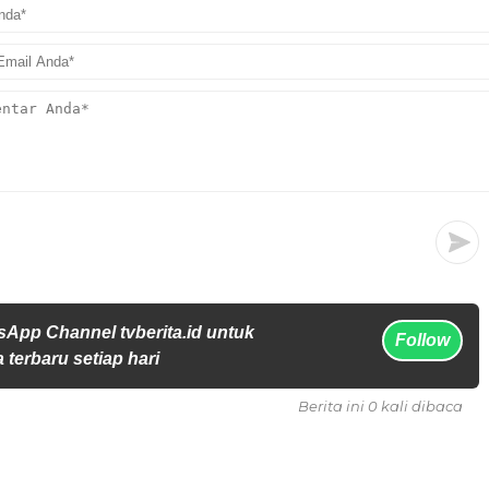
sApp Channel tvberita.id untuk
Follow
 terbaru setiap hari
Berita ini 0 kali dibaca