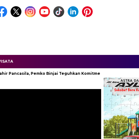
ISATA
Pancasila, Pemko Binjai Teguhkan Komitmen Kebangsaan.
Unif