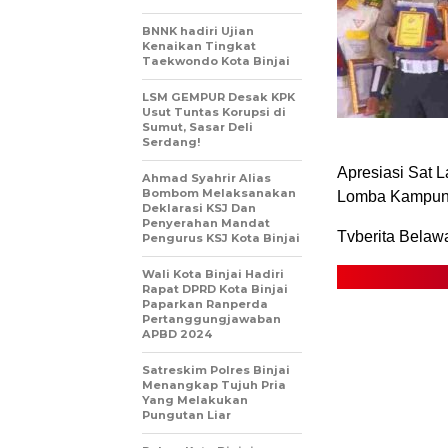
BNNK hadiri Ujian
Kenaikan Tingkat
Taekwondo Kota Binjai
LSM GEMPUR Desak KPK
Usut Tuntas Korupsi di
Sumut, Sasar Deli
Serdang!
Apresiasi Sat 
Ahmad Syahrir Alias
Bombom Melaksanakan
Lomba Kampung 
Deklarasi KSJ Dan
Penyerahan Mandat
Tvberita Belaw
Pengurus KSJ Kota Binjai
Wali Kota Binjai Hadiri
Rapat DPRD Kota Binjai
Paparkan Ranperda
Pertanggungjawaban
APBD 2024
Satreskim Polres Binjai
Menangkap Tujuh Pria
Yang Melakukan
Pungutan Liar