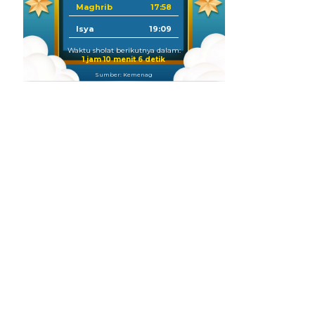
Maghrib
17:58
Isya
19:09
Waktu sholat berikutnya dalam:
1 jam 10 menit 6 detik
Sumber: Kemenag