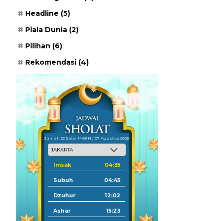
Headline
(5)
Piala Dunia
(2)
Pilihan
(6)
Rekomendasi
(4)
Jum'at, 22 Safar 1448 H / 07 Agustus 2026
Imsak
04:35
Subuh
04:45
Dzuhur
12:02
Ashar
15:23