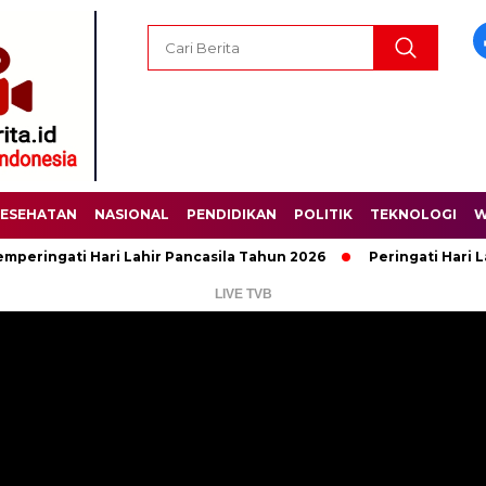
ESEHATAN
NASIONAL
PENDIDIKAN
POLITIK
TEKNOLOGI
W
ngati Hari Lahir Pancasila Tahun 2026
Peringati Hari Lahir 
LIVE TVB
Pemutar
Video