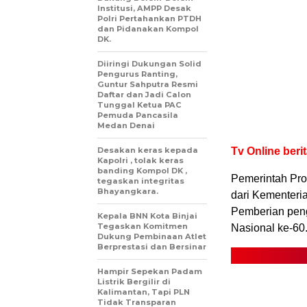
Institusi, AMPP Desak
Polri Pertahankan PTDH
dan Pidanakan Kompol
DK.
Diiringi Dukungan Solid
Pengurus Ranting,
Guntur Sahputra Resmi
Daftar dan Jadi Calon
Tunggal Ketua PAC
Pemuda Pancasila
Medan Denai
Desakan keras kepada
Tv Online berit
Kapolri , tolak keras
banding Kompol DK ,
Pemerintah Pro
tegaskan integritas
Bhayangkara.
dari Kementeri
Pemberian peng
Kepala BNN Kota Binjai
Tegaskan Komitmen
Nasional ke-60
Dukung Pembinaan Atlet
Berprestasi dan Bersinar
Hampir Sepekan Padam
Listrik Bergilir di
Kalimantan, Tapi PLN
Tidak Transparan