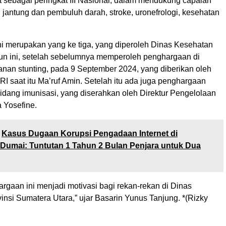
sebagai peringkat III Nasional, dalam mendukung capaian
 jantung dan pembuluh darah, stroke, uronefrologi, kesehatan
i merupakan yang ke tiga, yang diperoleh Dinas Kesehatan
n ini, setelah sebelumnya memperoleh penghargaan di
nan stunting, pada 9 September 2024, yang diberikan oleh
RI saat itu Ma’ruf Amin. Setelah itu ada juga penghargaan
bidang imunisasi, yang diserahkan oleh Direktur Pengelolaan
 Yosefine.
Kasus Dugaan Korupsi Pengadaan Internet di
Dumai: Tuntutan 1 Tahun 2 Bulan Penjara untuk Dua
rgaan ini menjadi motivasi bagi rekan-rekan di Dinas
nsi Sumatera Utara,” ujar Basarin Yunus Tanjung. *(Rizky