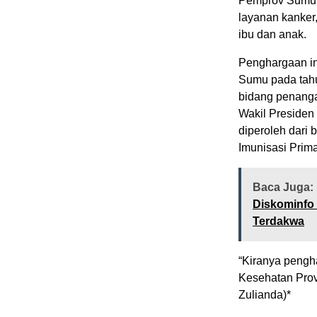
Pemprov Sumut 
layanan kanker,
ibu dan anak.
Penghargaan in
Sumu pada tahu
bidang penanga
Wakil Presiden 
diperoleh dari 
Imunisasi Prima
Baca Juga:
Diskominfo 
Terdakwa
“Kiranya pengha
Kesehatan Provi
Zulianda)*