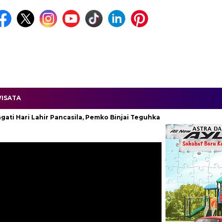
ISATA
i Lahir Pancasila, Pemko Binjai Teguhkan Komitmen Kebangsaan.