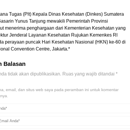
ana Tugas (Plt) Kepala Dinas Kesehatan (Dinkes) Sumatera
Basarin Yunus Tanjung mewakili Pemerintah Provinsi
ut menerima penghargaan dari Kementerian Kesehatan yang
ektur Jenderal Layanan Kesehatan Rujukan Kemenkes RI
da perayaan puncak Hari Kesehatan Nasional (HKN) ke-60 di
tional Convention Centre, Jakarta.*
n Balasan
da tidak akan dipublikasikan.
Ruas yang wajib ditandai
*
, email, dan situs web saya pada peramban ini untuk komentar
tnya.