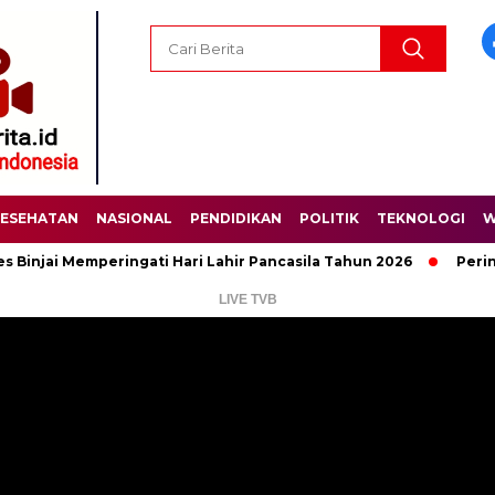
ESEHATAN
NASIONAL
PENDIDIKAN
POLITIK
TEKNOLOGI
W
 Memperingati Hari Lahir Pancasila Tahun 2026
Peringati Har
LIVE TVB
Pemutar
Video