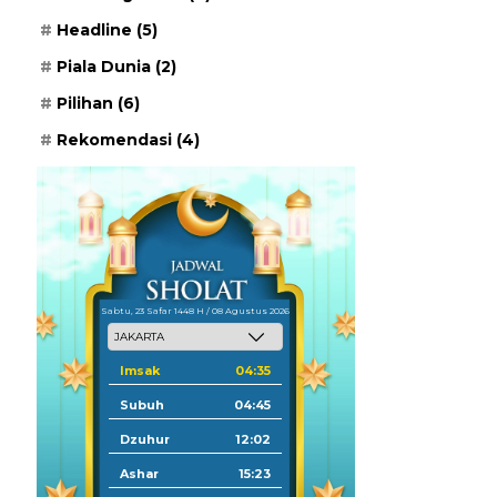
Headline
(5)
Piala Dunia
(2)
Pilihan
(6)
Rekomendasi
(4)
Sabtu, 23 Safar 1448 H / 08 Agustus 2026
Imsak
04:35
Subuh
04:45
Dzuhur
12:02
Ashar
15:23