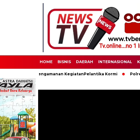
HOME
BISNIS
DAERAH
INTERNASIONAL
K
aksanakan Pengamanan KegiatanPelantika Kormi
Polres Binjai