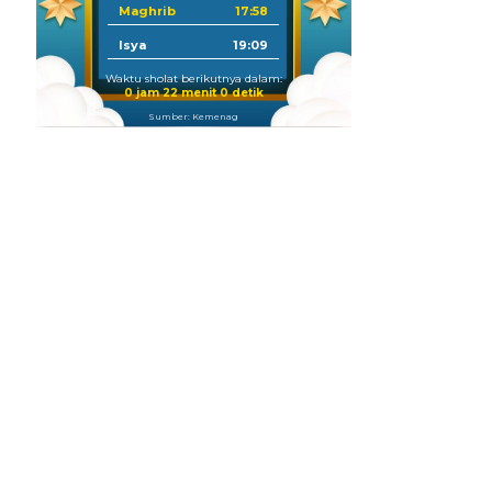
Maghrib
17:58
Isya
19:09
Waktu sholat berikutnya dalam:
0 jam 21 menit 59 detik
Sumber: Kemenag