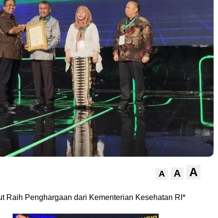
A
A
A
t Raih Penghargaan dari Kementerian Kesehatan RI*