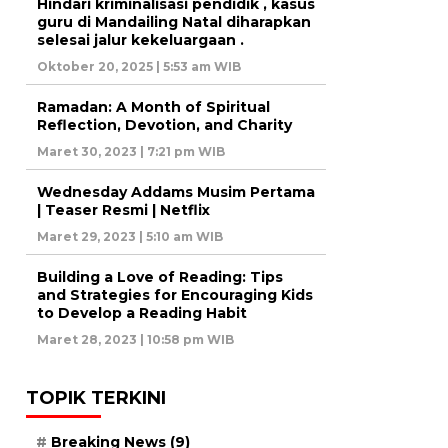
Hindari kriminalisasi pendidik , kasus
guru di Mandailing Natal diharapkan
selesai jalur kekeluargaan .
Oktober 20, 2025 | 5:53 am WIB
Ramadan: A Month of Spiritual
Reflection, Devotion, and Charity
Maret 30, 2023 | 7:21 pm WIB
Wednesday Addams Musim Pertama
| Teaser Resmi | Netflix
Maret 29, 2023 | 5:10 am WIB
Building a Love of Reading: Tips
and Strategies for Encouraging Kids
to Develop a Reading Habit
Maret 28, 2023 | 10:58 pm WIB
TOPIK TERKINI
Breaking News
(9)