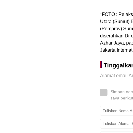
*FOTO : Pelaks
Utara (Sumut) 
(Pemprov) Sum
diserahkan Dir
Azhar Jaya, pa
Jakarta Interna
Tinggalka
Alamat email An
Simpan nama
saya beriku