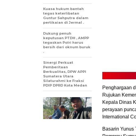
Kuasa hukum bantah
tegas keterlibatan
Guntur Sahputra dalam
pertikaian di Jermal .
Dukung penuh
keputusan PTDH , AMPP
tegaskan Polri harus
bersih dari oknum buruk
.
Sinergi Perkuat
Pemberitaan
Berkualitas, DPW APPI
Sumatera Utara
Silaturahmi ke Fraksi
PDIP DPRD Kota Medan
Penghargaan di
Rujukan Kemenk
Kepala Dinas K
perayaan punca
International C
Basarin Yunus 