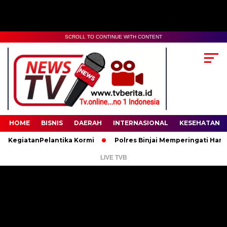
SCROLL TO CONTINUE WITH CONTENT
00:00
02:35
HOME
BISNIS
DAERAH
INTERNASIONAL
KESEHATAN
iatanPelantika Kormi
Polres Binjai Memperingati Hari Lahir 
LIVE TVB
Pemutar
Video