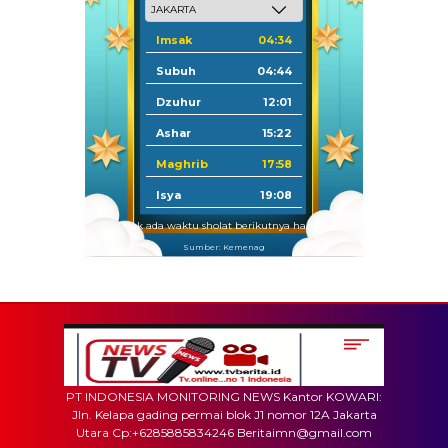
Imsak
04:34
Subuh
04:44
Dzuhur
12:01
Ashar
15:22
Maghrib
17:58
Isya
19:08
Tidak ada waktu sholat berikutnya hari ini.
Sumber: Kemenag
PT INDONESIA MONITORING NEWS Kantor KOWARI:
Jln. Kelapa gading permai blok J1 nomor 12A Jakarta
Utara Cp:+6285885834246 Beritaimn@gmail.com