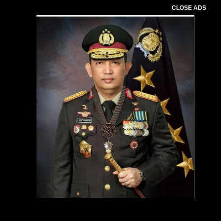
CLOSE ADS
Pemutar
Video