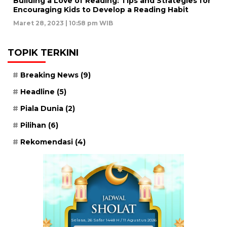
Building a Love of Reading: Tips and Strategies for
Encouraging Kids to Develop a Reading Habit
Maret 28, 2023 | 10:58 pm WIB
TOPIK TERKINI
Breaking News
(9)
Headline
(5)
Piala Dunia
(2)
Pilihan
(6)
Rekomendasi
(4)
Selasa, 26 Safar 1448 H / 11 Agustus 2026