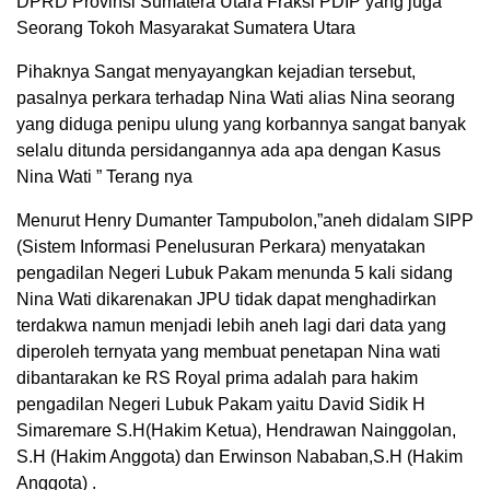
DPRD Provinsi Sumatera Utara Fraksi PDIP yang juga
Seorang Tokoh Masyarakat Sumatera Utara
Pihaknya Sangat menyayangkan kejadian tersebut,
pasalnya perkara terhadap Nina Wati alias Nina seorang
yang diduga penipu ulung yang korbannya sangat banyak
selalu ditunda persidangannya ada apa dengan Kasus
Nina Wati ” Terang nya
Menurut Henry Dumanter Tampubolon,”aneh didalam SIPP
(Sistem Informasi Penelusuran Perkara) menyatakan
pengadilan Negeri Lubuk Pakam menunda 5 kali sidang
Nina Wati dikarenakan JPU tidak dapat menghadirkan
terdakwa namun menjadi lebih aneh lagi dari data yang
diperoleh ternyata yang membuat penetapan Nina wati
dibantarakan ke RS Royal prima adalah para hakim
pengadilan Negeri Lubuk Pakam yaitu David Sidik H
Simaremare S.H(Hakim Ketua), Hendrawan Nainggolan,
S.H (Hakim Anggota) dan Erwinson Nababan,S.H (Hakim
Anggota) .