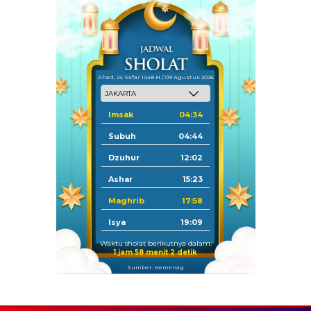
Ahad, 24 Safar 1448 H / 09 Agustus 2026
Imsak
04:34
Subuh
04:44
Dzuhur
12:02
Ashar
15:23
Maghrib
17:58
Isya
19:09
Waktu sholat berikutnya dalam:
1 jam 58 menit 1 detik
Sumber: Kemenag