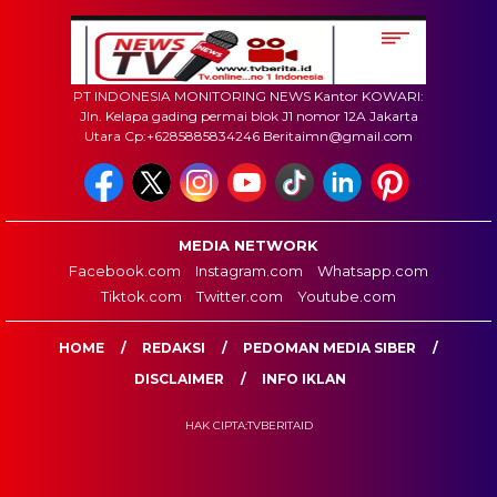
PT INDONESIA MONITORING NEWS Kantor KOWARI:
Jln. Kelapa gading permai blok J1 nomor 12A Jakarta
Utara Cp:+6285885834246 Beritaimn@gmail.com
MEDIA NETWORK
Facebook.com
Instagram.com
Whatsapp.com
Tiktok.com
Twitter.com
Youtube.com
HOME
REDAKSI
PEDOMAN MEDIA SIBER
DISCLAIMER
INFO IKLAN
HAK CIPTA:TVBERITAID