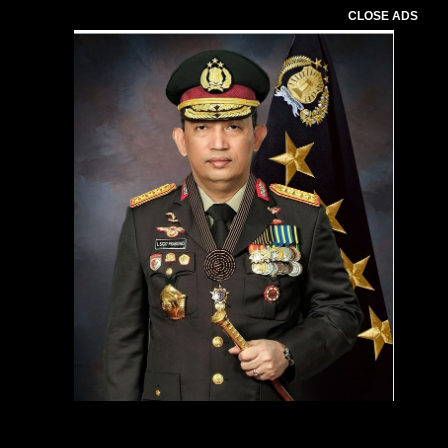
CLOSE ADS
Pemutar
Video