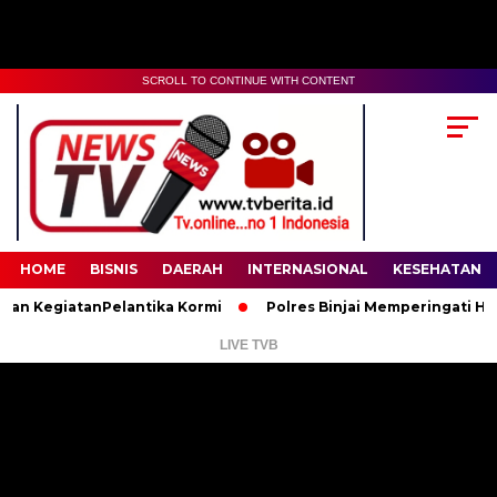
SCROLL TO CONTINUE WITH CONTENT
00:00
02:35
HOME
BISNIS
DAERAH
INTERNASIONAL
KESEHATAN
giatanPelantika Kormi
Polres Binjai Memperingati Hari Lahi
LIVE TVB
Pemutar
Video