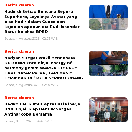
Berita daerah
Hadir di Setiap Bencana Seperti
Superhero, Layaknya Avatar yang
bisa Hadir dalam Cuaca dan
kejadian apapun dia Rudi Iskandar
Barus kalaksa BPBD
Selasa, 4 Agustus 2026 - 02:03 WIB
Berita daerah
Hadyan Siregar Wakil Bendahara
DPD KNPI kota Binjai energy of
harmony geram WARGA DI SURUH
TAAT BAYAR PAJAK, TAPI MASIH
TERJEBAK DI “KOTA SERIBU LOBANG
Selasa, 4 Agustus 2026 - 02:00 WIB
Berita daerah
Badko HMI Sumut Apresiasi Kinerja
BNN Binjai, Siap Bentuk Satgas
Antinarkoba Bersama
Selasa, 28 Juli 2026 - 14:48 WIB