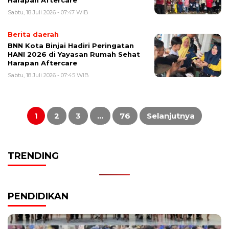
Harapan Aftercare
Sabtu, 18 Juli 2026 - 07:47 WIB
Berita daerah
BNN Kota Binjai Hadiri Peringatan
HANI 2026 di Yayasan Rumah Sehat
Harapan Aftercare
Sabtu, 18 Juli 2026 - 07:45 WIB
Paginasi
pos
1
2
3
…
76
Selanjutnya
TRENDING
PENDIDIKAN