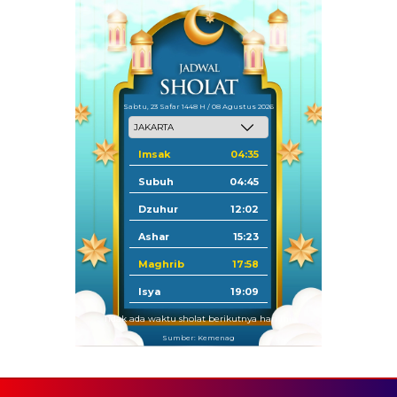
Sabtu, 23 Safar 1448 H / 08 Agustus 2026
Imsak
04:35
Subuh
04:45
Dzuhur
12:02
Ashar
15:23
Maghrib
17:58
Isya
19:09
Tidak ada waktu sholat berikutnya hari ini.
Sumber: Kemenag