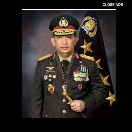
CLOSE ADS
Pemutar
Video