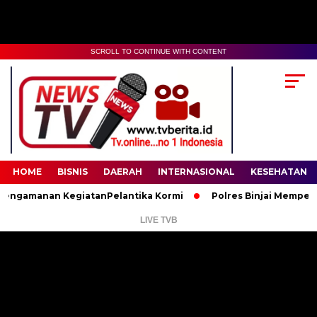
SCROLL TO CONTINUE WITH CONTENT
00:00
02:35
HOME
BISNIS
DAERAH
INTERNASIONAL
KESEHATAN
ngamanan KegiatanPelantika Kormi
Polres Binjai Memperingat
LIVE TVB
Pemutar
Video