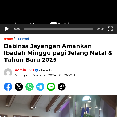
00:00
01:44
/
Home
TNI-Polri
Babinsa Jayengan Amankan
Ibadah Minggu pagi Jelang Natal &
Tahun Baru 2025
Admin TVB
- Penulis
Minggu, 15 Desember 2024
- 06:26 WIB