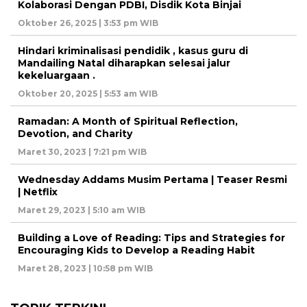
Kolaborasi Dengan PDBI, Disdik Kota Binjai
Oktober 26, 2025 | 3:53 pm WIB
Hindari kriminalisasi pendidik , kasus guru di
Mandailing Natal diharapkan selesai jalur
kekeluargaan .
Oktober 20, 2025 | 5:53 am WIB
Ramadan: A Month of Spiritual Reflection,
Devotion, and Charity
Maret 30, 2023 | 7:21 pm WIB
Wednesday Addams Musim Pertama | Teaser Resmi
| Netflix
Maret 29, 2023 | 5:10 am WIB
Building a Love of Reading: Tips and Strategies for
Encouraging Kids to Develop a Reading Habit
Maret 28, 2023 | 10:58 pm WIB