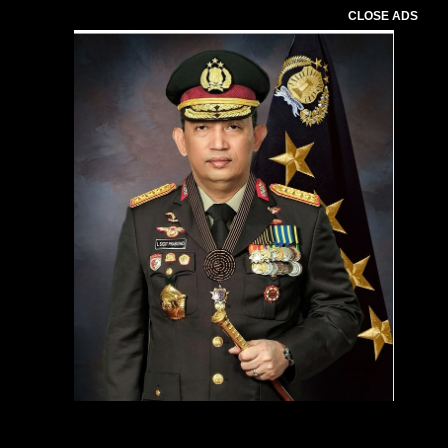
CLOSE ADS
Pemutar
Video