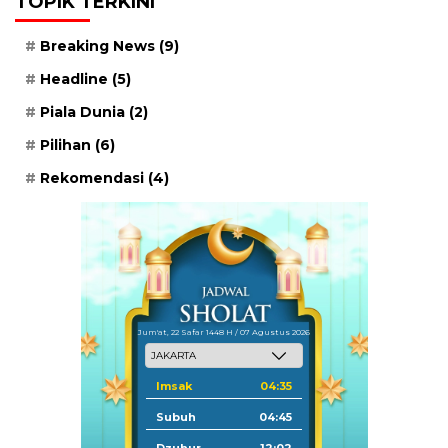
TOPIK TERKINI
Breaking News
(9)
Headline
(5)
Piala Dunia
(2)
Pilihan
(6)
Rekomendasi
(4)
Jum'at, 22 Safar 1448 H / 07 Agustus 2026
Imsak
04:35
Subuh
04:45
Dzuhur
12:02