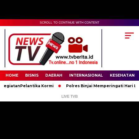
SCROLL TO CONTINUE WITH CONTENT
00:00
02:35
HOME
BISNIS
DAERAH
INTERNASIONAL
KESEHATAN
atanPelantika Kormi
Polres Binjai Memperingati Hari Lahir P
LIVE TVB
Pemutar
Video