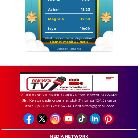
Ashar
15:23
Maghrib
17:58
Isya
19:09
Waktu sholat berikutnya dalam:
1 jam 19 menit 42 detik
Sumber: Kemenag
PT INDONESIA MONITORING NEWS Kantor KOWARI:
Jln. Kelapa gading permai blok J1 nomor 12A Jakarta
Utara Cp:+6285885834246 Beritaimn@gmail.com
MEDIA NETWORK