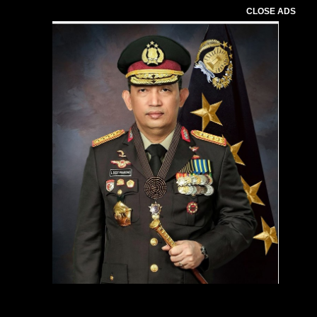
CLOSE ADS
Pemutar
Video