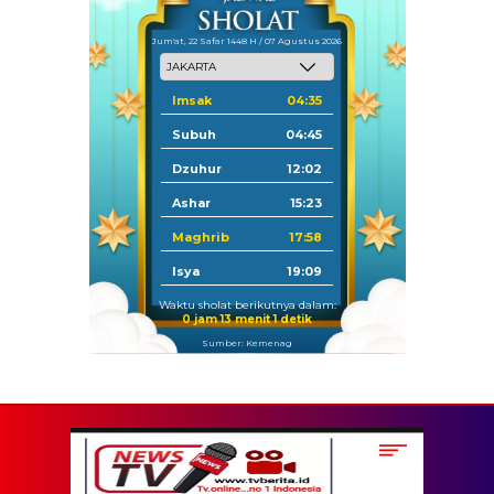
Jum'at, 22 Safar 1448 H / 07 Agustus 2026
Imsak
04:35
Subuh
04:45
Dzuhur
12:02
Ashar
15:23
Maghrib
17:58
Isya
19:09
Waktu sholat berikutnya dalam:
0 jam 13 menit 0 detik
Sumber: Kemenag