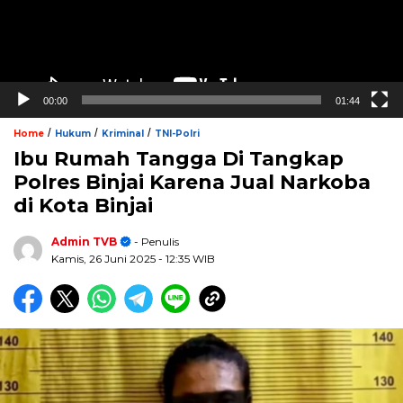
00:00
01:44
/
/
/
Home
Hukum
Kriminal
TNI-Polri
Ibu Rumah Tangga Di Tangkap
Polres Binjai Karena Jual Narkoba
di Kota Binjai
Admin TVB
- Penulis
Kamis, 26 Juni 2025
- 12:35 WIB