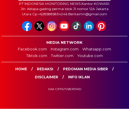
PT INDONESIA MONITORING NEWS Kantor KOWARI:
Jln. Kelapa gading permai blok J1 nomor 12A Jakarta
Utara Cp:+6285885834246 Beritaimn@gmail.com
MEDIA NETWORK
Facebook.com
Instagram.com
Whatsapp.com
Tiktok.com
Twitter.com
Youtube.com
HOME
REDAKSI
PEDOMAN MEDIA SIBER
DISCLAIMER
INFO IKLAN
HAK CIPTA:TVBERITAID