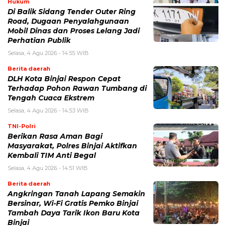
Hukum
Di Balik Sidang Tender Outer Ring
Road, Dugaan Penyalahgunaan
Mobil Dinas dan Proses Lelang Jadi
Perhatian Publik
Selasa, 4 Agu 2026 - 14:55 WIB
Berita daerah
DLH Kota Binjai Respon Cepat
Terhadap Pohon Rawan Tumbang di
Tengah Cuaca Ekstrem
Selasa, 4 Agu 2026 - 14:53 WIB
TNI-Polri
Berikan Rasa Aman Bagi
Masyarakat, Polres Binjai Aktifkan
Kembali TIM Anti Begal
Selasa, 4 Agu 2026 - 14:51 WIB
Berita daerah
Angkringan Tanah Lapang Semakin
Bersinar, Wi-Fi Gratis Pemko Binjai
Tambah Daya Tarik Ikon Baru Kota
Binjai