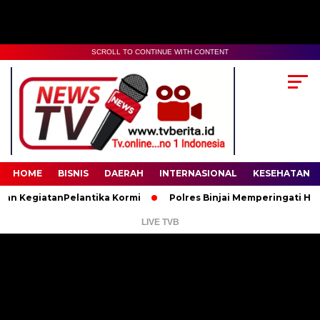
SCROLL TO CONTINUE WITH CONTENT
00:00
02:35
HOME
BISNIS
DAERAH
INTERNASIONAL
KESEHATAN
giatanPelantika Kormi
Polres Binjai Memperingati Hari Lahir
LIVE TVB
Pemutar
Video