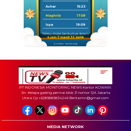
Ashar
15:23
Maghrib
17:58
Isya
19:09
Waktu sholat berikutnya dalam:
4 jam 7 menit 31 detik
Sumber: Kemenag
PT INDONESIA MONITORING NEWS Kantor KOWARI:
Jln. Kelapa gading permai blok J1 nomor 12A Jakarta
Utara Cp:+6285885834246 Beritaimn@gmail.com
MEDIA NETWORK