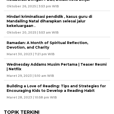
Oktober 26, 2025 | 3:53 pm WIB
Hindari kriminalisasi pendidik , kasus guru di
Mandailing Natal diharapkan selesai jalur
kekeluargaan .
Oktober 20, 2025 | 5:53 am WIB
Ramadan: A Month of Spiritual Reflection,
Devotion, and Charity
Maret 30, 2023 | 7:21 pm WIB
Wednesday Addams Musim Pertama | Teaser Resmi
| Netflix
Maret 29, 2023 | 5:10 am WIB
Building a Love of Reading: Tips and Strategies for
Encouraging Kids to Develop a Reading Habit
Maret 28, 2023 | 10:58 pm WIB
TOPIK TERKINI