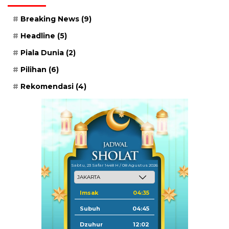
Breaking News
(9)
Headline
(5)
Piala Dunia
(2)
Pilihan
(6)
Rekomendasi
(4)
Sabtu, 23 Safar 1448 H / 08 Agustus 2026
Imsak
04:35
Subuh
04:45
Dzuhur
12:02