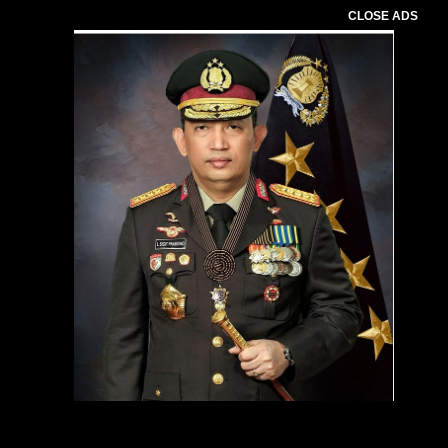
CLOSE ADS
Pemutar
Video