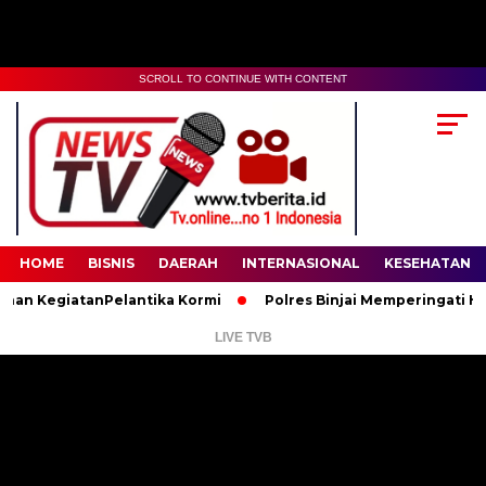
SCROLL TO CONTINUE WITH CONTENT
00:00
02:35
HOME
BISNIS
DAERAH
INTERNASIONAL
KESEHATAN
egiatanPelantika Kormi
Polres Binjai Memperingati Hari Lah
LIVE TVB
Pemutar
Video