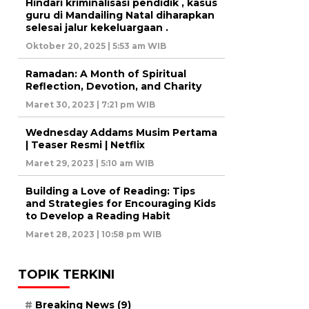
Hindari kriminalisasi pendidik , kasus
guru di Mandailing Natal diharapkan
selesai jalur kekeluargaan .
Oktober 20, 2025 | 5:53 am WIB
Ramadan: A Month of Spiritual
Reflection, Devotion, and Charity
Maret 30, 2023 | 7:21 pm WIB
Wednesday Addams Musim Pertama
| Teaser Resmi | Netflix
Maret 29, 2023 | 5:10 am WIB
Building a Love of Reading: Tips
and Strategies for Encouraging Kids
to Develop a Reading Habit
Maret 28, 2023 | 10:58 pm WIB
TOPIK TERKINI
Breaking News
(9)