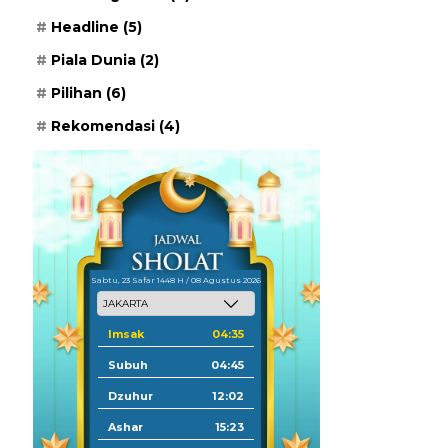
Headline
(5)
Piala Dunia
(2)
Pilihan
(6)
Rekomendasi
(4)
Sabtu, 23 Safar 1448 H / 08 Agustus 2026
Imsak
04:35
Subuh
04:45
Dzuhur
12:02
Ashar
15:23