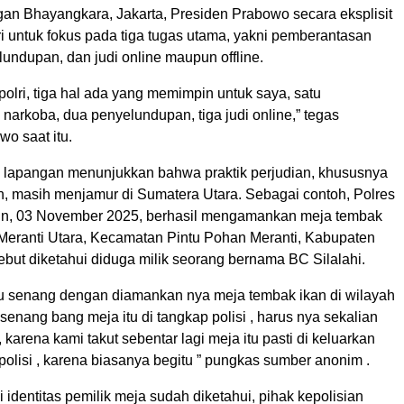
gan Bhayangkara, Jakarta, Presiden Prabowo secara eksplisit
i untuk fokus pada tiga tugas utama, yakni pemberantasan
undupan, dan judi online maupun offline.
olri, tiga hal ada yang memimpin untuk saya, satu
arkoba, dua penyelundupan, tiga judi online,” tegas
o saat itu.
i lapangan menunjukkan bahwa praktik perjudian, khususnya
an, masih menjamur di Sumatera Utara. Sebagai contoh, Polres
in, 03 November 2025, berhasil mengamankan meja tembak
 Meranti Utara, Kecamatan Pintu Pohan Meranti, Kabupaten
ebut diketahui diduga milik seorang bernama BC Silalahi.
 senang dengan diamankan nya meja tembak ikan di wilayah
senang bang meja itu di tangkap polisi , harus nya sekalian
 karena kami takut sebentar lagi meja itu pasti di keluarkan
r polisi , karena biasanya begitu ” pungkas sumber anonim .
i identitas pemilik meja sudah diketahui, pihak kepolisian