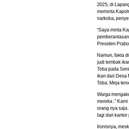
2025, di Lapan
meminta Kapolr
narkoba, penyel
“Saya minta Kap
pemberantasan n
Presiden Prabow
Namun, fakta d
judi tembak ik
Toba pada Sen
ikan dari Desa
Toba. Meja ters
Warga mengaku
mereka .” Kami 
orang nya saja ,
lagi dari kanto
Ironisnya, mesk