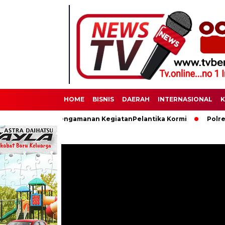
HOME
BISNIS
DAERAH
INTERNASIONAL
K
anakan Pengamanan KegiatanPelantika Kormi
Polres Binjai M