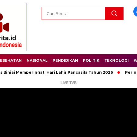
ESEHATAN
NASIONAL
PENDIDIKAN
POLITIK
TEKNOLOGI
W
emperingati Hari Lahir Pancasila Tahun 2026
Peringati Hari 
LIVE TVB
Pemutar
Video