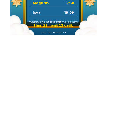
Maghrib
17:58
Isya
19:09
Waktu sholat berikutnya dalam:
1 jam 22 menit 22 detik
Sumber: Kemenag