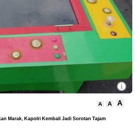
i
A
A
A
kan Marak, Kapolri Kembali Jadi Sorotan Tajam