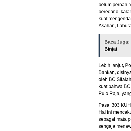
belum pernah m
beredar di kal
kuat mengendal
Asahan, Labura
Baca Juga:
Binjai
Lebih lanjut, 
Bahkan, disinya
oleh BC Silala
kuat bahwa BC S
Pulo Raja, yan
Pasal 303 KUHP
Hal ini mencak
sebagai mata pe
sengaja menaw