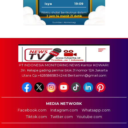
Isya
19:09
Waktu sholat berikutnya dalam:
2 jam 14 menit 20 detik
Sumber: Kemenag
PT INDONESIA MONITORING NEWS Kantor KOWARI:
Jln. Kelapa gading permai blok J1 nomor 12A Jakarta
Utara Cp:+6285885834246 Beritaimn@gmail.com
MEDIA NETWORK
Facebook.com
Instagram.com
Whatsapp.com
Tiktok.com
Twitter.com
Youtube.com