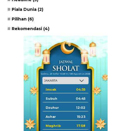
Piala Dunia
(2)
Pilihan
(6)
Rekomendasi
(4)
Sabtu, 23 Safar 1448 H / 08 Agustus 2026
Imsak
04:35
Subuh
04:45
Dzuhur
12:02
Ashar
15:23
Maghrib
17:58