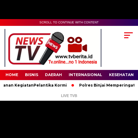
SCROLL TO CONTINUE WITH CONTENT
00:00
02:35
HOME
BISNIS
DAERAH
INTERNASIONAL
KESEHATAN
n KegiatanPelantika Kormi
Polres Binjai Memperingati Hari L
LIVE TVB
Pemutar
Video