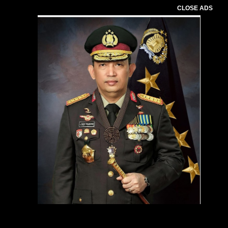
CLOSE ADS
Pemutar
Video