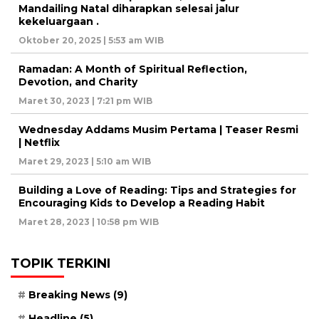
Mandailing Natal diharapkan selesai jalur
kekeluargaan .
Oktober 20, 2025 | 5:53 am WIB
Ramadan: A Month of Spiritual Reflection,
Devotion, and Charity
Maret 30, 2023 | 7:21 pm WIB
Wednesday Addams Musim Pertama | Teaser Resmi
| Netflix
Maret 29, 2023 | 5:10 am WIB
Building a Love of Reading: Tips and Strategies for
Encouraging Kids to Develop a Reading Habit
Maret 28, 2023 | 10:58 pm WIB
TOPIK TERKINI
Breaking News
(9)
Headline
(5)