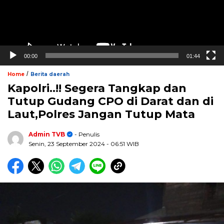
00:00
01:44
/
Home
Berita daerah
Kapolri..!! Segera Tangkap dan
Tutup Gudang CPO di Darat dan di
Laut,Polres Jangan Tutup Mata
Admin TVB
- Penulis
Senin, 23 September 2024
- 06:51 WIB