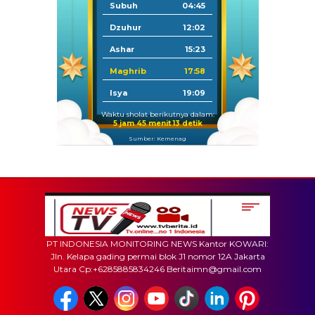
Subuh
04:45
Dzuhur
12:02
Ashar
15:23
Maghrib
17:58
Isya
19:09
Waktu sholat berikutnya dalam:
5 jam 45 menit 12 detik
Sumber: Kemenag
PT INDONESIA MONITORING NEWS Kantor KOWARI:
Jln. Kelapa gading permai blok J1 nomor 12A Jakarta
Utara Cp:+6285885834246 Beritaimn@gmail.com