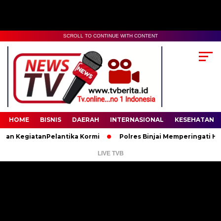
SCROLL TO CONTINUE WITH CONTENT
00:00
02:35
HOME
BISNIS
DAERAH
INTERNASIONAL
KESEHATAN
egiatanPelantika Kormi
Polres Binjai Memperingati Hari Lahi
LIVE TVB
Pemutar
Video