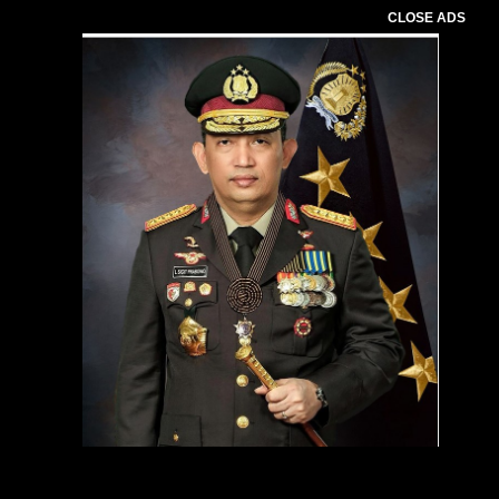
CLOSE ADS
Pemutar
Video