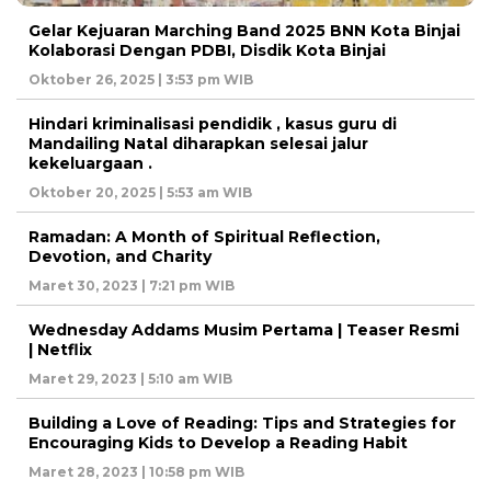
Gelar Kejuaran Marching Band 2025 BNN Kota Binjai
Kolaborasi Dengan PDBI, Disdik Kota Binjai
Oktober 26, 2025 | 3:53 pm WIB
Hindari kriminalisasi pendidik , kasus guru di
Mandailing Natal diharapkan selesai jalur
kekeluargaan .
Oktober 20, 2025 | 5:53 am WIB
Ramadan: A Month of Spiritual Reflection,
Devotion, and Charity
Maret 30, 2023 | 7:21 pm WIB
Wednesday Addams Musim Pertama | Teaser Resmi
| Netflix
Maret 29, 2023 | 5:10 am WIB
Building a Love of Reading: Tips and Strategies for
Encouraging Kids to Develop a Reading Habit
Maret 28, 2023 | 10:58 pm WIB