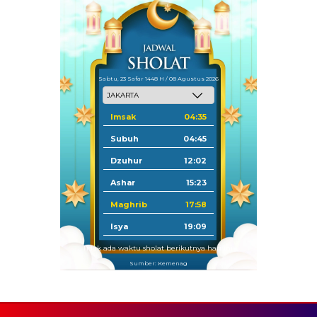
Sabtu, 23 Safar 1448 H / 08 Agustus 2026
Imsak
04:35
Subuh
04:45
Dzuhur
12:02
Ashar
15:23
Maghrib
17:58
Isya
19:09
Tidak ada waktu sholat berikutnya hari ini.
Sumber: Kemenag