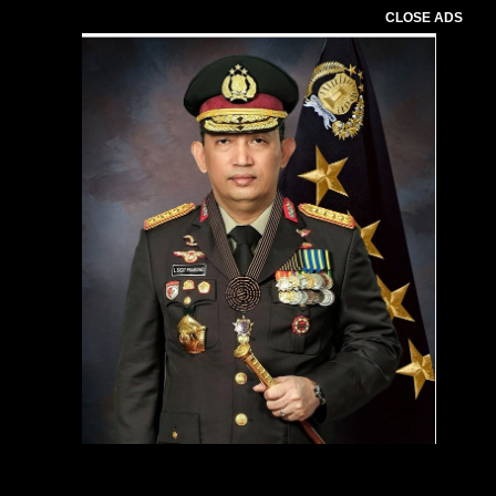
CLOSE ADS
Pemutar
Video