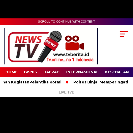
SCROLL TO CONTINUE WITH CONTENT
00:00
02:35
HOME
BISNIS
DAERAH
INTERNASIONAL
KESEHATAN
 KegiatanPelantika Kormi
Polres Binjai Memperingati Hari La
LIVE TVB
Pemutar
Video