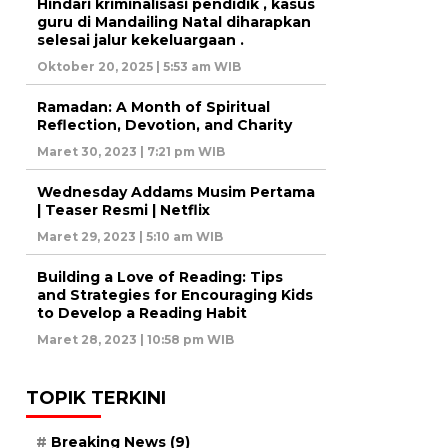
Hindari kriminalisasi pendidik , kasus
guru di Mandailing Natal diharapkan
selesai jalur kekeluargaan .
Oktober 20, 2025 | 5:53 am WIB
Ramadan: A Month of Spiritual
Reflection, Devotion, and Charity
Maret 30, 2023 | 7:21 pm WIB
Wednesday Addams Musim Pertama
| Teaser Resmi | Netflix
Maret 29, 2023 | 5:10 am WIB
Building a Love of Reading: Tips
and Strategies for Encouraging Kids
to Develop a Reading Habit
Maret 28, 2023 | 10:58 pm WIB
TOPIK TERKINI
Breaking News
(9)