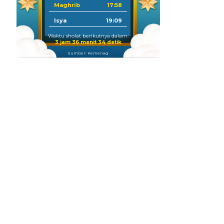
Maghrib
17:58
Isya
19:09
Waktu sholat berikutnya dalam:
3 jam 36 menit 33 detik
Sumber: Kemenag