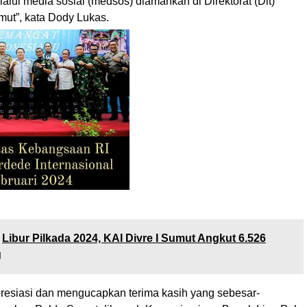
lui media sosial (medsos) diamankan di Direktorat (Dit)
mut”, kata Dody Lukas.
Libur Pilkada 2024, KAI Divre I Sumut Angkut 6.526
g
resiasi dan mengucapkan terima kasih yang sebesar-