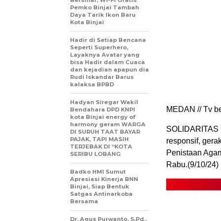
Bersinar, Wi-Fi Gratis
Pemko Binjai Tambah
Daya Tarik Ikon Baru
Kota Binjai
Hadir di Setiap Bencana
Seperti Superhero,
Layaknya Avatar yang
bisa Hadir dalam Cuaca
dan kejadian apapun dia
Rudi Iskandar Barus
kalaksa BPBD
Hadyan Siregar Wakil
MEDAN // Tv ber
Bendahara DPD KNPI
kota Binjai energy of
harmony geram WARGA
SOLIDARITAS K
DI SURUH TAAT BAYAR
PAJAK, TAPI MASIH
responsif, ger
TERJEBAK DI “KOTA
Penistaan Agam
SERIBU LOBANG
Rabu.(9/10/24)
Badko HMI Sumut
Apresiasi Kinerja BNN
Binjai, Siap Bentuk
Satgas Antinarkoba
Bersama
Dr. Agus Purwanto, S.Pd.,