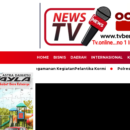
HOME
BISNIS
DAERAH
INTERNASIONAL
K
anakan Pengamanan KegiatanPelantika Kormi
Polres Binjai M