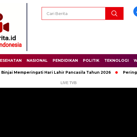
ESEHATAN
NASIONAL
PENDIDIKAN
POLITIK
TEKNOLOGI
W
emperingati Hari Lahir Pancasila Tahun 2026
Peringati Hari 
LIVE TVB
Pemutar
Video