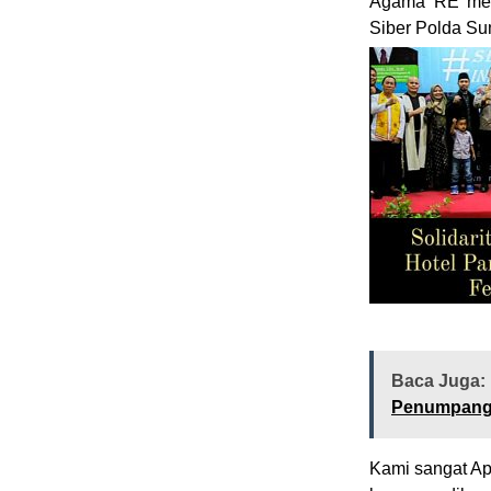
Agama ‘RE’ mela
Siber Polda Su
Baca Juga:
Penumpan
Kami sangat Ap