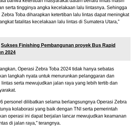
ata bahwa ketertiban masyarakat dalam berlalu lintas masih
an serta tingginya angka kecelakaan lalu lintasnya. Sehingga
 Zebra Toba diharapkan ketertiban lalu lintas dapat meningkat
ngkat fatalitas kecelakaan lalu lintas di Sumatera Utara,”
Sukses Finishing Pembangunan proyek Bus Rapid
un 2024
ngkan, Operasi Zebra Toba 2024 tidak hanya sebatas
inkan langkah nyata untuk menurunkan pelanggaran dan
 lintas serta mewujudkan jalan raya yang lebih tertib dan
arakat.
6 personel dilibatkan selama berlangsungnya Operasi Zebra
tunya kolaborasi yang baik dengan TNI serta pemerintah
kan operasi ini dapat berjalan lancar mewujudkan keamanan
intas di jalan raya,” terangnya.