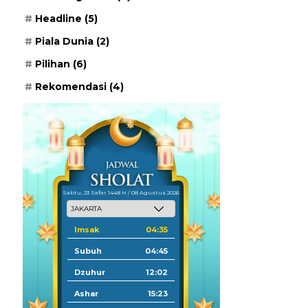
Headline
(5)
Piala Dunia
(2)
Pilihan
(6)
Rekomendasi
(4)
Sabtu, 23 Safar 1448 H / 08 Agustus 2026
Imsak
04:35
Subuh
04:45
Dzuhur
12:02
Ashar
15:23