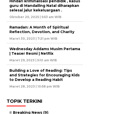
Hindari kriminalisasi pendidik , kasus
guru di Mandailing Natal diharapkan
selesai jalur kekeluargaan .
Oktober 20, 2025 | 5:53 am WIB
Ramadan: A Month of Spiritual
Reflection, Devotion, and Charity
Maret 30, 2023 | 7:21 pm WIB
Wednesday Addams Musim Pertama
| Teaser Resmi | Netflix
Maret 29, 2023 | 5:10 am WIB
Building a Love of Reading: Tips
and Strategies for Encouraging Kids
to Develop a Reading Habit
Maret 28, 2023 | 10:58 pm WIB
TOPIK TERKINI
Breaking News
(9)