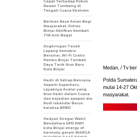
Cepat Terhadap Pohon
Rawan Tumbang di
Tengah Cuaca Ekstrem
Berikan Rasa Aman Bagi
Masyarakat, Polres
Binjai Aktifkan Kembali
TIM Anti Begal
Angkringan Tanah
Lapang Semakin
Bersinar, Wi-Fi Gratis
Pemko Binjai Tambah
Daya Tarik Ikon Baru
Medan, / Tv ber
Kota Binjai
Polda Sumatera
Hadir di Setiap Bencana
Seperti Superhero,
mulai 14-27 Okt
Layaknya Avatar yang
bisa Hadir dalam Cuaca
masyarakat.
dan kejadian apapun dia
Rudi Iskandar Barus
kalaksa BPBD
Hadyan Siregar Wakil
Bendahara DPD KNPI
kota Binjai energy of
harmony geram WARGA