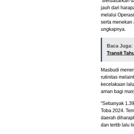
“Berdasarkan d
jauh dari harap
melalui Operasi
serta menekan a
ungkapnya.
Baca Juga:
Transit Tah
Masbudi menera
rutinitas mela
kecelakaan lalu
aman bagi masy
“Sebanyak 1.39
Toba 2024. Ten
daerah diharap
dan tertib lalu l