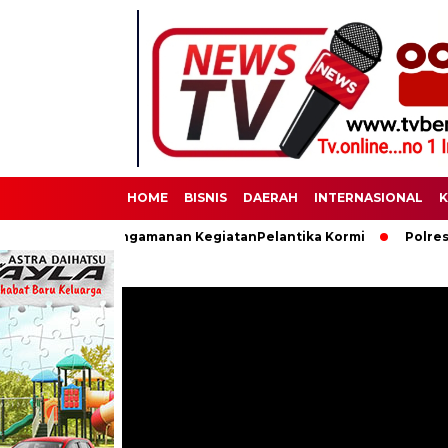
HOME
BISNIS
DAERAH
INTERNASIONAL
K
ksanakan Pengamanan KegiatanPelantika Kormi
Polres Binjai 