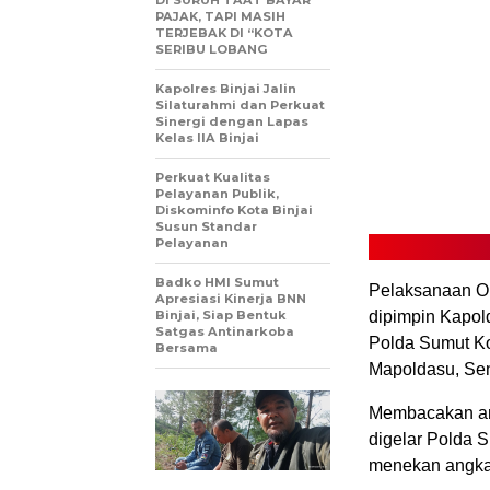
DI SURUH TAAT BAYAR
PAJAK, TAPI MASIH
TERJEBAK DI “KOTA
SERIBU LOBANG
Kapolres Binjai Jalin
Silaturahmi dan Perkuat
Sinergi dengan Lapas
Kelas IIA Binjai
Perkuat Kualitas
Pelayanan Publik,
Diskominfo Kota Binjai
Susun Standar
Pelayanan
Badko HMI Sumut
Pelaksanaan Op
Apresiasi Kinerja BNN
Binjai, Siap Bentuk
dipimpin Kapol
Satgas Antinarkoba
Polda Sumut K
Bersama
Mapoldasu, Sen
Membacakan am
digelar Polda 
menekan angka k