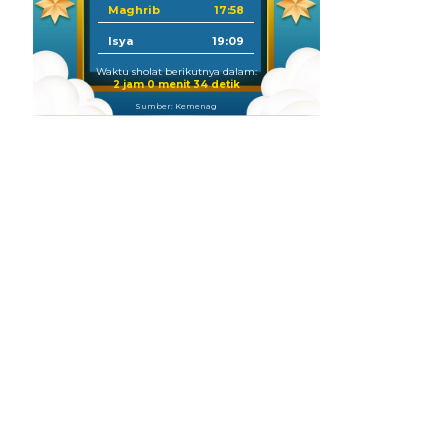
Maghrib
17:58
Isya
19:09
Waktu sholat berikutnya dalam:
2 jam 0 menit 33 detik
Sumber: Kemenag