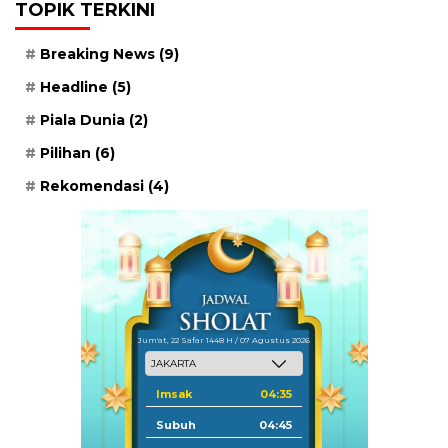
TOPIK TERKINI
Breaking News
(9)
Headline
(5)
Piala Dunia
(2)
Pilihan
(6)
Rekomendasi
(4)
Jum'at, 22 Safar 1448 H / 07 Agustus 2026
Imsak
04:35
Subuh
04:45