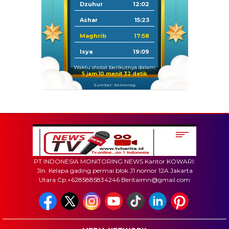
Dzuhur
12:02
Ashar
15:23
Maghrib
17:58
Isya
19:09
Waktu sholat berikutnya dalam:
5 jam 10 menit 31 detik
Sumber: Kemenag
PT INDONESIA MONITORING NEWS Kantor KOWARI:
Jln. Kelapa gading permai blok J1 nomor 12A Jakarta
Utara Cp:+6285885834246 Beritaimn@gmail.com