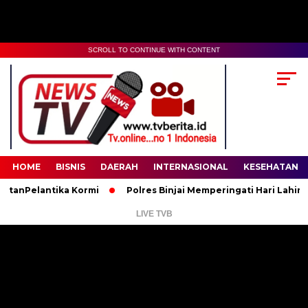
SCROLL TO CONTINUE WITH CONTENT
00:00
02:35
HOME
BISNIS
DAERAH
INTERNASIONAL
KESEHATAN
elantika Kormi
Polres Binjai Memperingati Hari Lahir Panca
LIVE TVB
Pemutar
Video