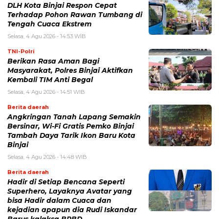
DLH Kota Binjai Respon Cepat
Terhadap Pohon Rawan Tumbang di
Tengah Cuaca Ekstrem
Selasa, 4 Agu 2026 - 14:53 WIB
TNI-Polri
Berikan Rasa Aman Bagi
Masyarakat, Polres Binjai Aktifkan
Kembali TIM Anti Begal
Selasa, 4 Agu 2026 - 14:51 WIB
Berita daerah
Angkringan Tanah Lapang Semakin
Bersinar, Wi-Fi Gratis Pemko Binjai
Tambah Daya Tarik Ikon Baru Kota
Binjai
Selasa, 4 Agu 2026 - 14:48 WIB
Berita daerah
Hadir di Setiap Bencana Seperti
Superhero, Layaknya Avatar yang
bisa Hadir dalam Cuaca dan
kejadian apapun dia Rudi Iskandar
Barus kalaksa BPBD