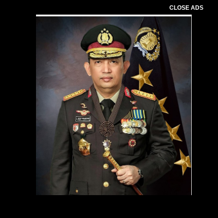
CLOSE ADS
Pemutar
Video