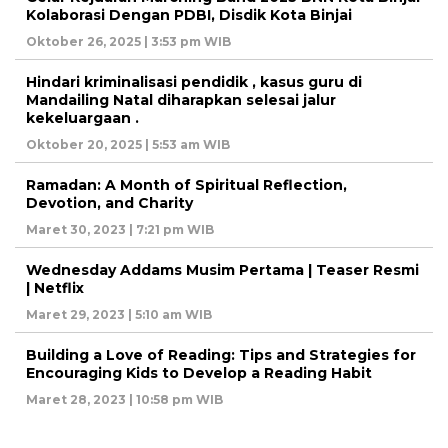
Kolaborasi Dengan PDBI, Disdik Kota Binjai
Oktober 26, 2025 | 3:53 pm WIB
Hindari kriminalisasi pendidik , kasus guru di
Mandailing Natal diharapkan selesai jalur
kekeluargaan .
Oktober 20, 2025 | 5:53 am WIB
Ramadan: A Month of Spiritual Reflection,
Devotion, and Charity
Maret 30, 2023 | 7:21 pm WIB
Wednesday Addams Musim Pertama | Teaser Resmi
| Netflix
Maret 29, 2023 | 5:10 am WIB
Building a Love of Reading: Tips and Strategies for
Encouraging Kids to Develop a Reading Habit
Maret 28, 2023 | 10:58 pm WIB