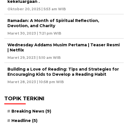
kekeluargaan .
Oktober 20, 2025 | 5:53 am WIB
Ramadan: A Month of Spiritual Reflection,
Devotion, and Charity
Maret 30, 2023 | 7:21 pm WIB
Wednesday Addams Musim Pertama | Teaser Resmi
| Netflix
Maret 29, 2023 | 5:10 am WIB
Building a Love of Reading: Tips and Strategies for
Encouraging Kids to Develop a Reading Habit
Maret 28, 2023 | 10:58 pm WIB
TOPIK TERKINI
Breaking News
(9)
Headline
(5)