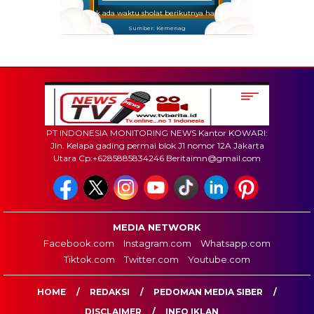
Tidak ada waktu sholat berikutnya hari ini.
Sumber: Kemenag
PT INDONESIA MONITORING NEWS Kantor KOWARI:
Jln. Kelapa gading permai blok J1 nomor 12A Jakarta
Utara Cp:+6285885834246 Beritaimn@gmail.com
MEDIA NETWORK
Facebook.com
Instagram.com
Whatsapp.com
Tiktok.com
Twitter.com
Youtube.com
HOME
REDAKSI
PEDOMAN MEDIA SIBER
DISCLAIMER
INFO IKLAN