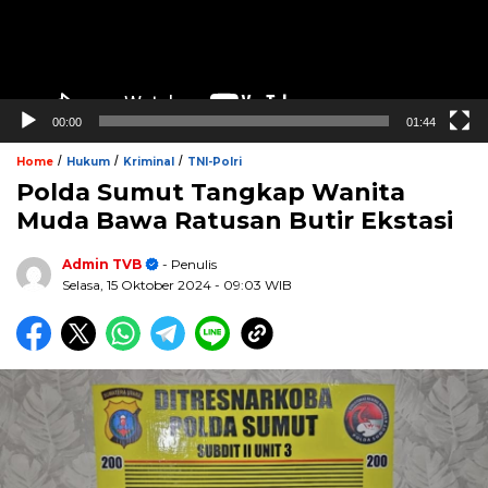
00:00
01:44
/
/
/
Home
Hukum
Kriminal
TNI-Polri
Polda Sumut Tangkap Wanita
Muda Bawa Ratusan Butir Ekstasi
Admin TVB
- Penulis
Selasa, 15 Oktober 2024
- 09:03 WIB