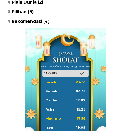
Piala Dunia
(2)
Pilihan
(6)
Rekomendasi
(4)
Sabtu, 23 Safar 1448 H / 08 Agustus 2026
Imsak
04:35
Subuh
04:45
Dzuhur
12:02
Ashar
15:23
Maghrib
17:58
Isya
19:09