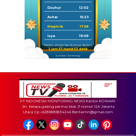
Dzuhur
12:02
Ashar
15:23
Maghrib
17:58
Isya
19:09
Waktu sholat berikutnya dalam:
2 jam 57 menit 52 detik
Sumber: Kemenag
PT INDONESIA MONITORING NEWS Kantor KOWARI:
Jln. Kelapa gading permai blok J1 nomor 12A Jakarta
Utara Cp:+6285885834246 Beritaimn@gmail.com