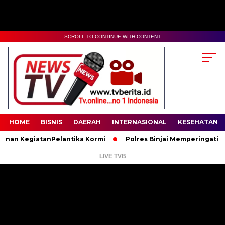
SCROLL TO CONTINUE WITH CONTENT
00:00
02:35
HOME
BISNIS
DAERAH
INTERNASIONAL
KESEHATAN
KegiatanPelantika Kormi
Polres Binjai Memperingati Hari La
LIVE TVB
Pemutar
Video