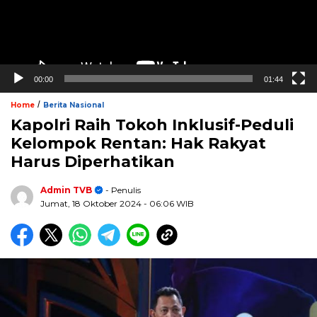
00:00
01:44
/
Home
Berita Nasional
Kapolri Raih Tokoh Inklusif-Peduli
Kelompok Rentan: Hak Rakyat
Harus Diperhatikan
Admin TVB
- Penulis
Jumat, 18 Oktober 2024
- 06:06 WIB