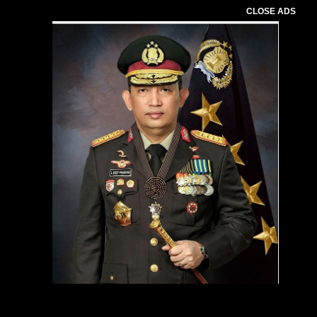
CLOSE ADS
Pemutar
Video