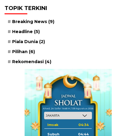
TOPIK TERKINI
Breaking News
(9)
Headline
(5)
Piala Dunia
(2)
Pilihan
(6)
Rekomendasi
(4)
Ahad, 24 Safar 1448 H / 09 Agustus 2026
Imsak
04:34
Subuh
04:44