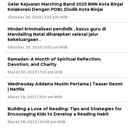
Gelar Kejuaran Marching Band 2025 BNN Kota Binjai
Kolaborasi Dengan PDBI, Disdik Kota Binjai
Oktober 26, 2025 | 3:53 pm WIB
Hindari kriminalisasi pendidik , kasus guru di
Mandailing Natal diharapkan selesai jalur
kekeluargaan .
Oktober 20, 2025 | 5:53 am WIB
Ramadan: A Month of Spiritual Reflection,
Devotion, and Charity
Maret 30, 2023 | 7:21 pm WIB
Wednesday Addams Musim Pertama | Teaser Resmi
| Netflix
Maret 29, 2023 | 5:10 am WIB
Building a Love of Reading: Tips and Strategies for
Encouraging Kids to Develop a Reading Habit
Maret 28, 2023 | 10:58 pm WIB