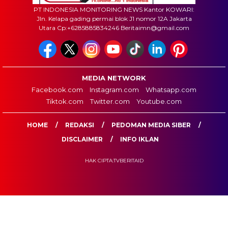
PT INDONESIA MONITORING NEWS Kantor KOWARI:
Jln. Kelapa gading permai blok J1 nomor 12A Jakarta
Utara Cp:+6285885834246 Beritaimn@gmail.com
MEDIA NETWORK
Facebook.com
Instagram.com
Whatsapp.com
Tiktok.com
Twitter.com
Youtube.com
HOME
REDAKSI
PEDOMAN MEDIA SIBER
DISCLAIMER
INFO IKLAN
HAK CIPTA:TVBERITAID