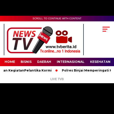
SCROLL TO CONTINUE WITH CONTENT
00:00
02:35
HOME
BISNIS
DAERAH
INTERNASIONAL
KESEHATAN
egiatanPelantika Kormi
Polres Binjai Memperingati Hari Lahi
LIVE TVB
Pemutar
Video