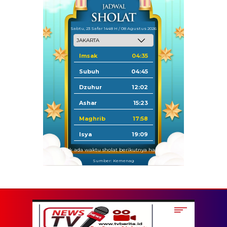
Sabtu, 23 Safar 1448 H / 08 Agustus 2026
Imsak
04:35
Subuh
04:45
Dzuhur
12:02
Ashar
15:23
Maghrib
17:58
Isya
19:09
Tidak ada waktu sholat berikutnya hari ini.
Sumber: Kemenag