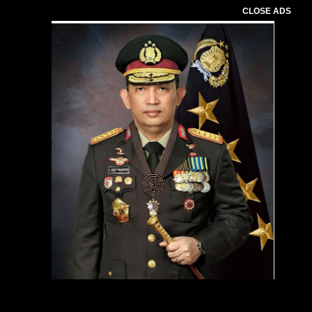
CLOSE ADS
Pemutar
Video