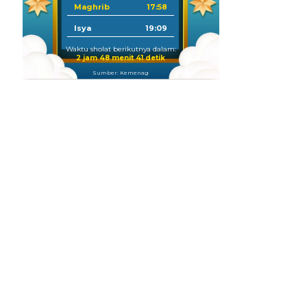
Maghrib
17:58
Isya
19:09
Waktu sholat berikutnya dalam:
2 jam 48 menit 39 detik
Sumber: Kemenag