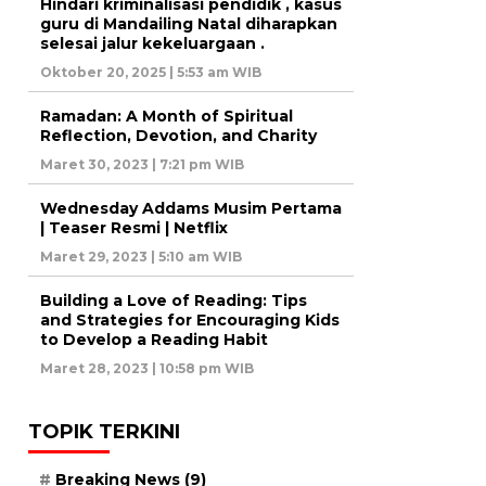
Hindari kriminalisasi pendidik , kasus
guru di Mandailing Natal diharapkan
selesai jalur kekeluargaan .
Oktober 20, 2025 | 5:53 am WIB
Ramadan: A Month of Spiritual
Reflection, Devotion, and Charity
Maret 30, 2023 | 7:21 pm WIB
Wednesday Addams Musim Pertama
| Teaser Resmi | Netflix
Maret 29, 2023 | 5:10 am WIB
Building a Love of Reading: Tips
and Strategies for Encouraging Kids
to Develop a Reading Habit
Maret 28, 2023 | 10:58 pm WIB
TOPIK TERKINI
Breaking News
(9)