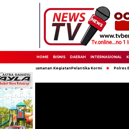
HOME
BISNIS
DAERAH
INTERNASIONAL
K
anakan Pengamanan KegiatanPelantika Kormi
Polres Binjai Me