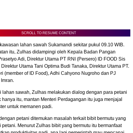
SCROLL TO RESUME CONTENT
i kawasan lahan sawah Sukamandi sekitar pukul 09.10 WIB.
an itu, Zulhas didampingi oleh Kepala Badan Pangan
 Prasetyo Adi, Direktur Utama PT RNI (Persero) ID FOOD Sis
 Direktur Utama Tani Optima Budi Tanaka, Direktur Utama PT.
i (member of ID Food), Adhi Cahyono Nugroho dan PJ
 Imran.
 lahan sawah, Zulhas melakukan dialog dengan para petani
 hanya itu, mantan Menteri Perdagangan itu juga menjajal
ter untuk memanen padi.
dengan petani ditemukan masalah terkait bibit bermutu yang
 petani. Menurut Zulhas bibit yang bermutu itu bermanfaat
tkan produktivitas padi, apa lagi pemerintah mau mencapai