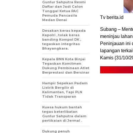
Guntur Sahputra Resmi
Daftar dan Jadi Calon
Tunggal Ketua PAC
Pemuda Pancasila
Tv berita.id
Medan Denai
Subang – Mente
Desakan keras kepada
Kapolri , tolak keras
meninjau lahan
banding Kompol DK ,
Peninjauan ini
tegaskan integritas
Bhayangkara.
lapangan terkai
Kamis (31/10/2
Kepala BNN Kota Binjai
Tegaskan Komitmen
Dukung Pembinaan Atlet
Berprestasi dan Bersinar
Hampir Sepekan Padam
Listrik Bergilir di
Kalimantan, Tapi PLN
Tidak Transparan
Kuasa hukum bantah
tegas keterlibatan
Guntur Sahputra dalam
pertikaian di Jermal .
Dukung penuh