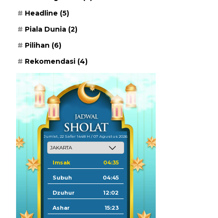
Headline
(5)
Piala Dunia
(2)
Pilihan
(6)
Rekomendasi
(4)
Jum'at, 22 Safar 1448 H / 07 Agustus 2026
Imsak
04:35
Subuh
04:45
Dzuhur
12:02
Ashar
15:23