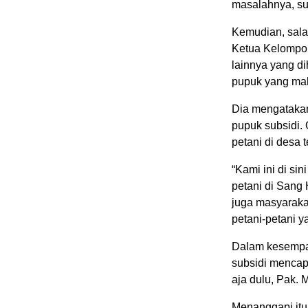
masalahnya, su
Kemudian, sala
Ketua Kelompok
lainnya yang di
pupuk yang ma
Dia mengatakan
pupuk subsidi. 
petani di desa 
“Kami ini di si
petani di Sang 
juga masyarak
petani-petani y
Dalam kesempat
subsidi mencapa
aja dulu, Pak.
Menanggapi itu