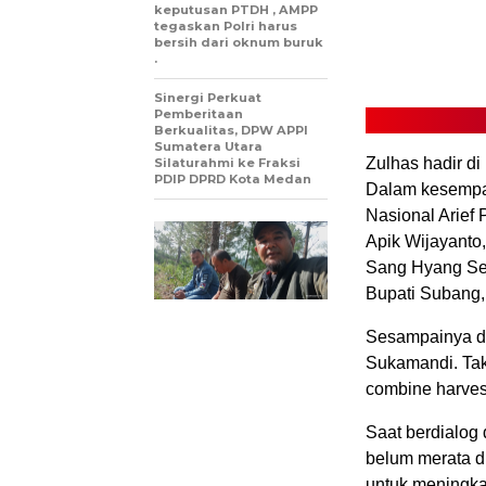
keputusan PTDH , AMPP
tegaskan Polri harus
bersih dari oknum buruk
.
Sinergi Perkuat
Pemberitaan
Berkualitas, DPW APPI
Sumatera Utara
Zulhas hadir d
Silaturahmi ke Fraksi
PDIP DPRD Kota Medan
Dalam kesempat
Nasional Arief
Apik Wijayanto,
Sang Hyang Ser
Bupati Subang,
Sesampainya di
Sukamandi. Tak
combine harves
Saat berdialog 
belum merata di
untuk meningka