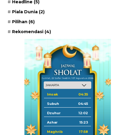
Headline
(5)
Piala Dunia
(2)
Pilihan
(6)
Rekomendasi
(4)
Jum'at, 22 Safar 1448 H / 07 Agustus 2026
Imsak
04:35
Subuh
04:45
Dzuhur
12:02
Ashar
15:23
Maghrib
17:58