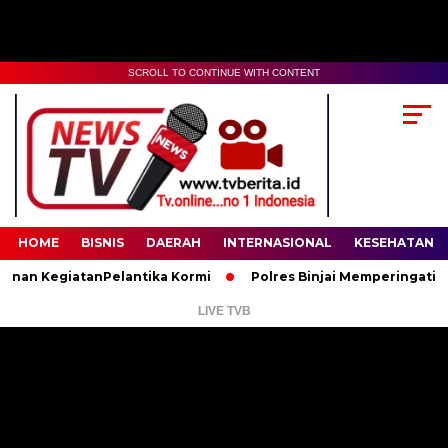
SCROLL TO CONTINUE WITH CONTENT
00:00
02:35
HOME
BISNIS
DAERAH
INTERNASIONAL
KESEHATAN
 KegiatanPelantika Kormi
Polres Binjai Memperingati Hari La
LIVE TVB
Pemutar
Video