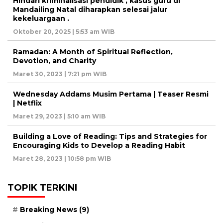
Hindari kriminalisasi pendidik , kasus guru di
Mandailing Natal diharapkan selesai jalur
kekeluargaan .
Oktober 20, 2025 | 5:53 am WIB
Ramadan: A Month of Spiritual Reflection,
Devotion, and Charity
Maret 30, 2023 | 7:21 pm WIB
Wednesday Addams Musim Pertama | Teaser Resmi
| Netflix
Maret 29, 2023 | 5:10 am WIB
Building a Love of Reading: Tips and Strategies for
Encouraging Kids to Develop a Reading Habit
Maret 28, 2023 | 10:58 pm WIB
TOPIK TERKINI
Breaking News
(9)