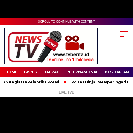
SCROLL TO CONTINUE WITH CONTENT
00:00
02:35
HOME
BISNIS
DAERAH
INTERNASIONAL
KESEHATAN
egiatanPelantika Kormi
Polres Binjai Memperingati Hari Lahi
LIVE TVB
Pemutar
Video