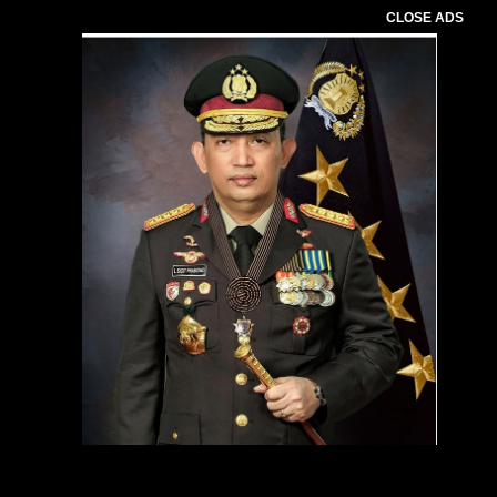
CLOSE ADS
Pemutar
Video