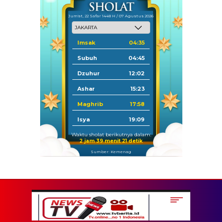
Jum'at, 22 Safar 1448 H / 07 Agustus 2026
Imsak
04:35
Subuh
04:45
Dzuhur
12:02
Ashar
15:23
Maghrib
17:58
Isya
19:09
Waktu sholat berikutnya dalam:
2 jam 39 menit 20 detik
Sumber: Kemenag