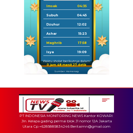
Imsak
04:35
Subuh
04:45
Dzuhur
12:02
Ashar
15:23
Maghrib
17:58
Isya
19:09
Waktu sholat berikutnya dalam:
0 jam 48 menit 27 detik
Sumber: Kemenag
PT INDONESIA MONITORING NEWS Kantor KOWARI:
Jln. Kelapa gading permai blok J1 nomor 12A Jakarta
Utara Cp:+6285885834246 Beritaimn@gmail.com