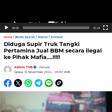
00:00
01:44
/
/
/
Home
Berita daerah
Hukum
Kriminal
Diduga Supir Truk Tangki
Pertamina Jual BBM secara ilegal
ke Pihak Mafia….!!!!!
Admin TVB
- Penulis
Selasa, 12 November 2024
- 05:30 WIB