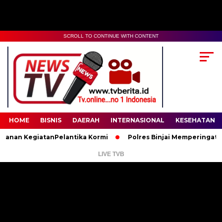
SCROLL TO CONTINUE WITH CONTENT
00:00
02:35
HOME
BISNIS
DAERAH
INTERNASIONAL
KESEHATAN
n KegiatanPelantika Kormi
Polres Binjai Memperingati Hari L
LIVE TVB
Pemutar
Video