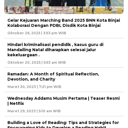
Gelar Kejuaran Marching Band 2025 BNN Kota Binjai
Kolaborasi Dengan PDBI, Disdik Kota Binjai
Oktober 26, 2025 | 3:53 pm WIB
Hindari kriminalisasi pendidik , kasus guru di
Mandailing Natal diharapkan selesai jalur
kekeluargaan .
Oktober 20, 2025 | 5:53 am WIB
Ramadan: A Month of Spiritual Reflection,
Devotion, and Charity
Maret 30, 2023 | 7:21 pm WIB
Wednesday Addams Musim Pertama | Teaser Resmi
| Netflix
Maret 29, 2023 | 5:10 am WIB
Building a Love of Reading: Tips and Strategies for
Encouraging Kids to Develop a Reading Habit