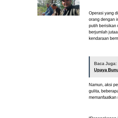
Operasi yang d
orang dengan i
putih berisikan
berjumlah juta
kendaraan berm
Baca Juga:
Upaya Bunuh
Namun, aksi pen
gulita, beberap
memanfaatkan m