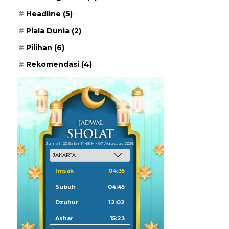
Headline
(5)
Piala Dunia
(2)
Pilihan
(6)
Rekomendasi
(4)
Jum'at, 22 Safar 1448 H / 07 Agustus 2026
Imsak
04:35
Subuh
04:45
Dzuhur
12:02
Ashar
15:23