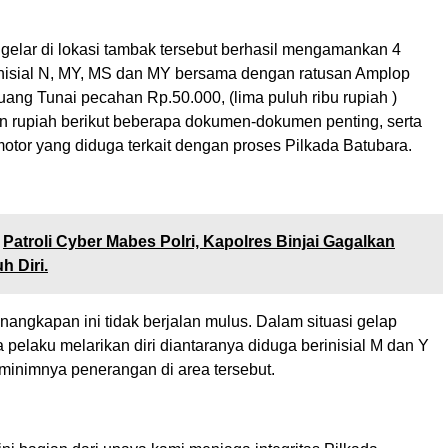
igelar di lokasi tambak tersebut berhasil mengamankan 4
nisial N, MY, MS dan MY bersama dengan ratusan Amplop
 uang Tunai pecahan Rp.50.000, (lima puluh ribu rupiah )
an rupiah berikut beberapa dokumen-dokumen penting, serta
otor yang diduga terkait dengan proses Pilkada Batubara.
Patroli Cyber Mabes Polri, Kapolres Binjai Gagalkan
 Diri.
angkapan ini tidak berjalan mulus. Dalam situasi gelap
a pelaku melarikan diri diantaranya diduga berinisial M dan Y
inimnya penerangan di area tersebut.