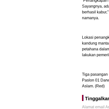
“Penangkapan in
Sayangnya, ada
berhasil kabur,
namanya.
Lokasi penangk
kandung mantan
petahana dalam 
lakukan pemeri
Tiga pasangan 
Paslon 01 Darw
Aslam. (Red)
Tinggalka
Alamat email An