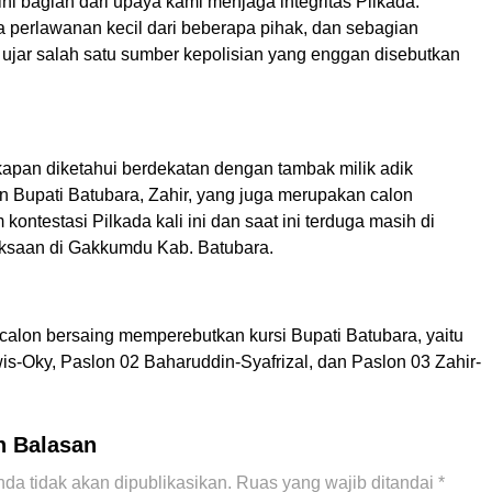
i bagian dari upaya kami menjaga integritas Pilkada.
 perlawanan kecil dari beberapa pihak, dan sebagian
” ujar salah satu sumber kepolisian yang enggan disebutkan
apan diketahui berdekatan dengan tambak milik adik
 Bupati Batubara, Zahir, yang juga merupakan calon
kontestasi Pilkada kali ini dan saat ini terduga masih di
ksaan di Gakkumdu Kab. Batubara.
calon bersaing memperebutkan kursi Bupati Batubara, yaitu
is-Oky, Paslon 02 Baharuddin-Syafrizal, dan Paslon 03 Zahir-
n Balasan
da tidak akan dipublikasikan.
Ruas yang wajib ditandai
*