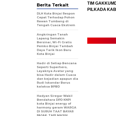
TIM GAKKUMD
Berita Terkait
PILKADA KAB
DLH Kota Binjai Respon
Cepat Terhadap Pohon
Rawan Tumbang di
Tengah Cuaca Ekstrem
Angkringan Tanah
Lapang Semakin
Bersinar, Wi-Fi Gratis
Pemko Binjai Tambah
Daya Tarik Ikon Baru
Kota Binjai
Hadir di Setiap Bencana
Seperti Superhero,
Layaknya Avatar yang
bisa Hadir dalam Cuaca
dan kejadian apapun dia
Rudi Iskandar Barus
kalaksa BPBD
Hadyan Siregar Wakil
Bendahara DPD KNPI
kota Binjai energy of
harmony geram WARGA
DI SURUH TAAT BAYAR
PAJAK, TAPI MASIH