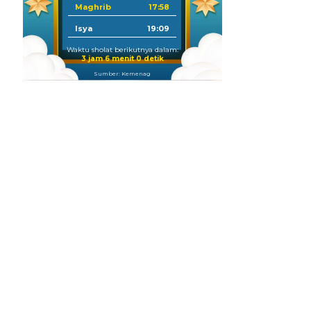
Maghrib
17:58
Isya
19:09
Waktu sholat berikutnya dalam:
3 jam 5 menit 59 detik
Sumber: Kemenag