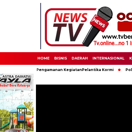
HOME
BISNIS
DAERAH
INTERNASIONAL
K
 Laksanakan Pengamanan KegiatanPelantika Kormi
Polres Binj