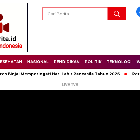
ESEHATAN
NASIONAL
PENDIDIKAN
POLITIK
TEKNOLOGI
W
ai Memperingati Hari Lahir Pancasila Tahun 2026
Peringati H
LIVE TVB
Pemutar
Video