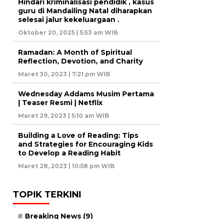
Hindari kriminalisasi pendidik , kasus
guru di Mandailing Natal diharapkan
selesai jalur kekeluargaan .
Oktober 20, 2025 | 5:53 am WIB
Ramadan: A Month of Spiritual
Reflection, Devotion, and Charity
Maret 30, 2023 | 7:21 pm WIB
Wednesday Addams Musim Pertama
| Teaser Resmi | Netflix
Maret 29, 2023 | 5:10 am WIB
Building a Love of Reading: Tips
and Strategies for Encouraging Kids
to Develop a Reading Habit
Maret 28, 2023 | 10:58 pm WIB
TOPIK TERKINI
Breaking News
(9)