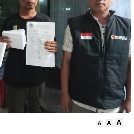
A
A
A