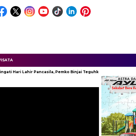
ISATA
ari Lahir Pancasila, Pemko Binjai Teguhkan Komitmen Kebangsaan.