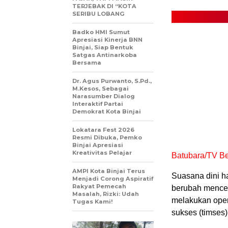
TERJEBAK DI “KOTA
SERIBU LOBANG
Badko HMI Sumut
Apresiasi Kinerja BNN
Binjai, Siap Bentuk
Satgas Antinarkoba
Bersama
Dr. Agus Purwanto, S.Pd.,
M.Kesos, Sebagai
Narasumber Dialog
Interaktif Partai
Demokrat Kota Binjai
Lokatara Fest 2026
Resmi Dibuka, Pemko
Binjai Apresiasi
Kreativitas Pelajar
Batubara/TV Ber
AMPI Kota Binjai Terus
Suasana dini h
Menjadi Corong Aspiratif
Rakyat Pemecah
berubah mence
Masalah, Rizki: Udah
melakukan oper
Tugas Kami!
sukses (timses)