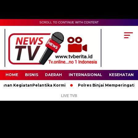
SCROLL TO CONTINUE WITH CONTENT
00:00
02:35
HOME
BISNIS
DAERAH
INTERNASIONAL
KESEHATAN
 KegiatanPelantika Kormi
Polres Binjai Memperingati Hari L
LIVE TVB
Pemutar
Video