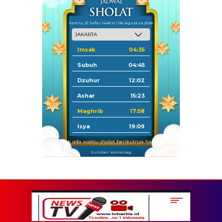
Kamis, 21 Safar 1448 H / 06 Agustus 2026
Imsak
04:35
Subuh
04:45
Dzuhur
12:02
Ashar
15:23
Maghrib
17:58
Isya
19:09
Tidak ada waktu sholat berikutnya hari ini.
Sumber: Kemenag