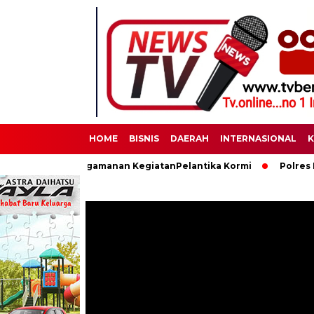
HOME
BISNIS
DAERAH
INTERNASIONAL
K
sanakan Pengamanan KegiatanPelantika Kormi
Polres Binjai M