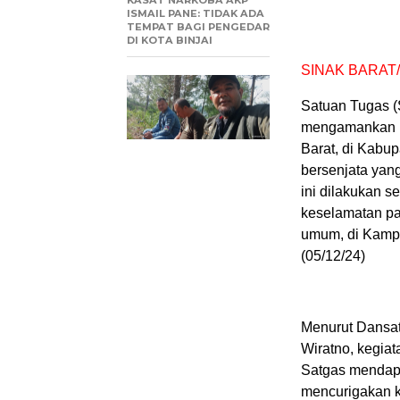
KASAT NARKOBA AKP
ISMAIL PANE: TIDAK ADA
TEMPAT BAGI PENGEDAR
DI KOTA BINJAI
SINAK BARAT/T
Satuan Tugas (
mengamankan 1
Barat, di Kabu
bersenjata yan
ini dilakukan 
keselamatan pa
umum, di Kampu
(05/12/24)
Menurut Dansatg
Wiratno, kegiat
Satgas mendapat
mencurigakan k