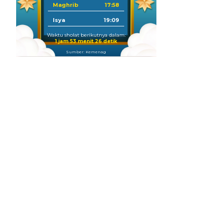
Maghrib
17:58
Isya
19:09
Waktu sholat berikutnya dalam:
1 jam 53 menit 24 detik
Sumber: Kemenag