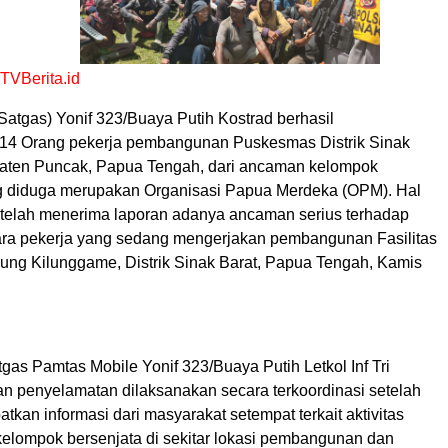
VBerita.id
Satgas) Yonif 323/Buaya Putih Kostrad berhasil
4 Orang pekerja pembangunan Puskesmas Distrik Sinak
paten Puncak, Papua Tengah, dari ancaman kelompok
g diduga merupakan Organisasi Papua Merdeka (OPM). Hal
setelah menerima laporan adanya ancaman serius terhadap
ra pekerja yang sedang mengerjakan pembangunan Fasilitas
ng Kilunggame, Distrik Sinak Barat, Papua Tengah, Kamis
as Pamtas Mobile Yonif 323/Buaya Putih Letkol Inf Tri
an penyelamatan dilaksanakan secara terkoordinasi setelah
kan informasi dari masyarakat setempat terkait aktivitas
elompok bersenjata di sekitar lokasi pembangunan dan