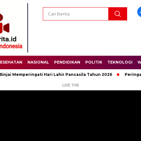
ESEHATAN
NASIONAL
PENDIDIKAN
POLITIK
TEKNOLOGI
W
emperingati Hari Lahir Pancasila Tahun 2026
Peringati Hari 
LIVE TVB
Pemutar
Video