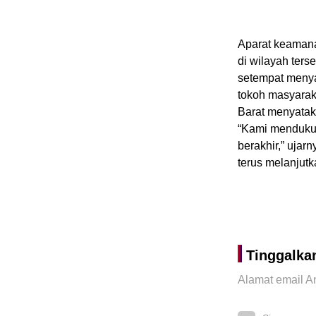
Aparat keaman
di wilayah ter
setempat menya
tokoh masyarak
Barat menyatak
“Kami mendukun
berakhir,” uja
terus melanjut
Tinggalka
Alamat email An