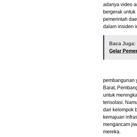
adanya video 
bergerak untuk
pemerintah daer
dalam insiden in
Baca Juga:
Gelar Peme
pembangunan ya
Barat, Pembangu
untuk meningka
terisolasi. N
dari kelompok 
kemajuan infras
mengancam jiwa
mereka.