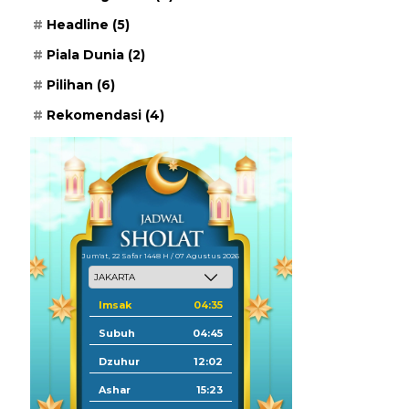
Headline
(5)
Piala Dunia
(2)
Pilihan
(6)
Rekomendasi
(4)
Jum'at, 22 Safar 1448 H / 07 Agustus 2026
Imsak
04:35
Subuh
04:45
Dzuhur
12:02
Ashar
15:23