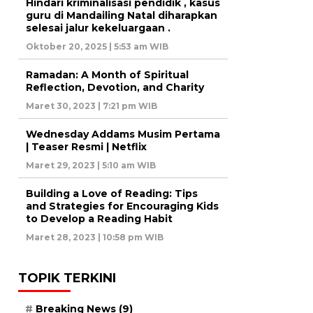
Hindari kriminalisasi pendidik , kasus
guru di Mandailing Natal diharapkan
selesai jalur kekeluargaan .
Oktober 20, 2025 | 5:53 am WIB
Ramadan: A Month of Spiritual
Reflection, Devotion, and Charity
Maret 30, 2023 | 7:21 pm WIB
Wednesday Addams Musim Pertama
| Teaser Resmi | Netflix
Maret 29, 2023 | 5:10 am WIB
Building a Love of Reading: Tips
and Strategies for Encouraging Kids
to Develop a Reading Habit
Maret 28, 2023 | 10:58 pm WIB
TOPIK TERKINI
Breaking News
(9)