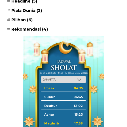
Headline
(5)
Piala Dunia
(2)
Pilihan
(6)
Rekomendasi
(4)
Sabtu, 23 Safar 1448 H / 08 Agustus 2026
Imsak
04:35
Subuh
04:45
Dzuhur
12:02
Ashar
15:23
Maghrib
17:58