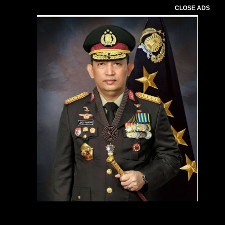
CLOSE ADS
Pemutar
Video