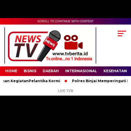
SCROLL TO CONTINUE WITH CONTENT
00:00
02:35
HOME
BISNIS
DAERAH
INTERNASIONAL
KESEHATAN
KegiatanPelantika Kormi
Polres Binjai Memperingati Hari Lah
LIVE TVB
Pemutar
Video