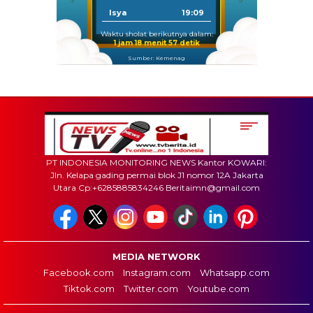
Isya
19:09
Waktu sholat berikutnya dalam:
1 jam 18 menit 56 detik
Sumber: Kemenag
PT INDONESIA MONITORING NEWS Kantor KOWARI:
Jln. Kelapa gading permai blok J1 nomor 12A Jakarta
Utara Cp:+6285885834246 Beritaimn@gmail.com
MEDIA NETWORK
Facebook.com
Instagram.com
Whatsapp.com
Tiktok.com
Twitter.com
Youtube.com