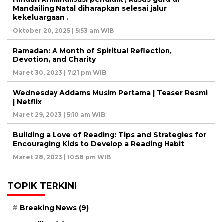
Mandailing Natal diharapkan selesai jalur
kekeluargaan .
Oktober 20, 2025 | 5:53 am WIB
Ramadan: A Month of Spiritual Reflection,
Devotion, and Charity
Maret 30, 2023 | 7:21 pm WIB
Wednesday Addams Musim Pertama | Teaser Resmi
| Netflix
Maret 29, 2023 | 5:10 am WIB
Building a Love of Reading: Tips and Strategies for
Encouraging Kids to Develop a Reading Habit
Maret 28, 2023 | 10:58 pm WIB
TOPIK TERKINI
Breaking News
(9)