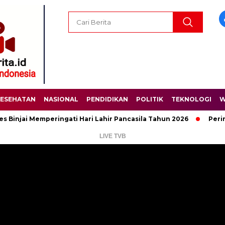
ESEHATAN
NASIONAL
PENDIDIKAN
POLITIK
TEKNOLOGI
W
 Memperingati Hari Lahir Pancasila Tahun 2026
Peringati Har
LIVE TVB
Pemutar
Video