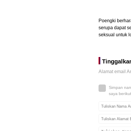
Poengki berhar
serupa dapat s
seksual untuk l
Tinggalka
Alamat email An
Simpan nama
saya beriku