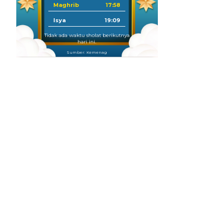
Maghrib
17:58
Isya
19:09
Tidak ada waktu sholat berikutnya
hari ini.
Sumber: Kemenag