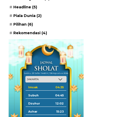
Headline
(5)
Piala Dunia
(2)
Pilihan
(6)
Rekomendasi
(4)
Sabtu, 23 Safar 1448 H / 08 Agustus 2026
Imsak
04:35
Subuh
04:45
Dzuhur
12:02
Ashar
15:23