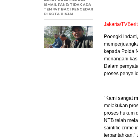
ISMAIL PANE: TIDAK ADA
TEMPAT BAGI PENGEDAR
DI KOTA BINJAI
Jakarta/TVBerit
Poengki Indarti
memperjuangkan
kepada Polda N
menangani kasu
Dalam pernyata
proses penyelid
“Kami sangat m
melakukan prose
proses hukum d
NTB telah mela
saintific crime
terbantahkan,” 