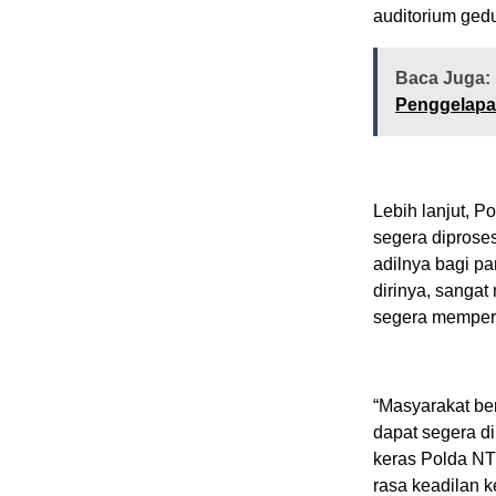
auditorium gedu
Baca Juga:
Penggelapa
Lebih lanjut, 
segera diprose
adilnya bagi p
dirinya, sangat
segera mempero
“Masyarakat ber
dapat segera d
keras Polda NT
rasa keadilan k