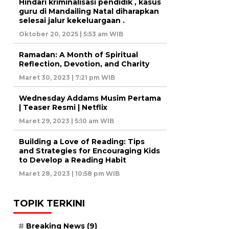
Hindari kriminalisasi pendidik , kasus
guru di Mandailing Natal diharapkan
selesai jalur kekeluargaan .
Oktober 20, 2025 | 5:53 am WIB
Ramadan: A Month of Spiritual
Reflection, Devotion, and Charity
Maret 30, 2023 | 7:21 pm WIB
Wednesday Addams Musim Pertama
| Teaser Resmi | Netflix
Maret 29, 2023 | 5:10 am WIB
Building a Love of Reading: Tips
and Strategies for Encouraging Kids
to Develop a Reading Habit
Maret 28, 2023 | 10:58 pm WIB
TOPIK TERKINI
Breaking News
(9)