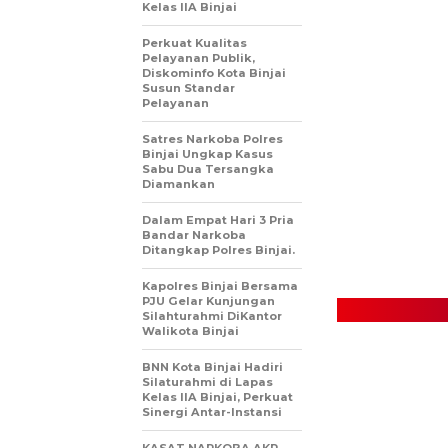
Kelas IIA Binjai
Perkuat Kualitas
Pelayanan Publik,
Diskominfo Kota Binjai
Susun Standar
Pelayanan
Satres Narkoba Polres
Binjai Ungkap Kasus
Sabu Dua Tersangka
Diamankan
Dalam Empat Hari 3 Pria
Bandar Narkoba
Ditangkap Polres Binjai.
Kapolres Binjai Bersama
PJU Gelar Kunjungan
Silahturahmi DiKantor
Walikota Binjai
BNN Kota Binjai Hadiri
Silaturahmi di Lapas
Kelas IIA Binjai, Perkuat
Sinergi Antar-Instansi
KASAT NARKOBA AKP