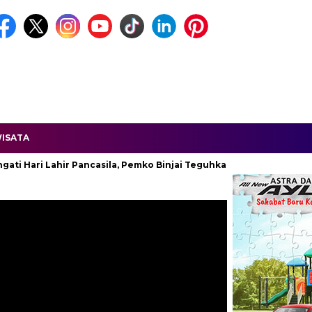
ISATA
i Lahir Pancasila, Pemko Binjai Teguhkan Komitmen Kebangsaan.