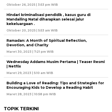
Oktober 26, 2025 | 3:53 pm WIB
Hindari kriminalisasi pendidik , kasus guru di
Mandailing Natal diharapkan selesai jalur
kekeluargaan .
Oktober 20, 2025 | 5:53 am WIB
Ramadan: A Month of Spiritual Reflection,
Devotion, and Charity
Maret 30, 2023 | 7:21 pm WIB
Wednesday Addams Musim Pertama | Teaser Resmi
| Netflix
Maret 29, 2023 | 5:10 am WIB
Building a Love of Reading: Tips and Strategies for
Encouraging Kids to Develop a Reading Habit
Maret 28, 2023 | 10:58 pm WIB
TOPIK TERKINI