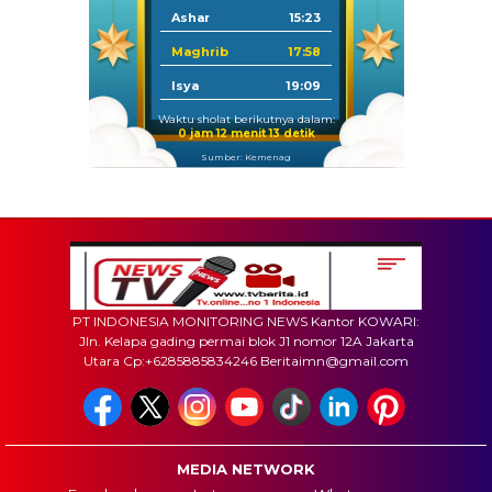
Ashar
15:23
Maghrib
17:58
Isya
19:09
Waktu sholat berikutnya dalam:
0 jam 12 menit 12 detik
Sumber: Kemenag
PT INDONESIA MONITORING NEWS Kantor KOWARI:
Jln. Kelapa gading permai blok J1 nomor 12A Jakarta
Utara Cp:+6285885834246 Beritaimn@gmail.com
MEDIA NETWORK