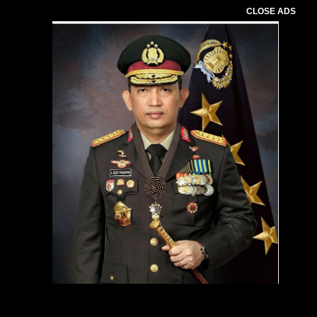
CLOSE ADS
Pemutar
Video