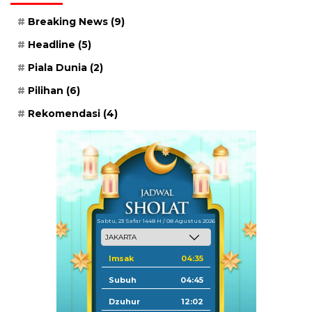
Breaking News
(9)
Headline
(5)
Piala Dunia
(2)
Pilihan
(6)
Rekomendasi
(4)
Sabtu, 23 Safar 1448 H / 08 Agustus 2026
Imsak
04:35
Subuh
04:45
Dzuhur
12:02