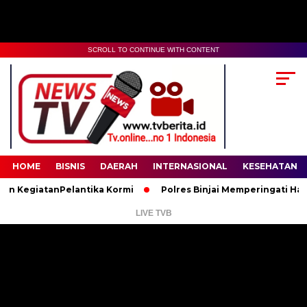
SCROLL TO CONTINUE WITH CONTENT
00:00
02:35
HOME
BISNIS
DAERAH
INTERNASIONAL
KESEHATAN
iatanPelantika Kormi
Polres Binjai Memperingati Hari Lahir
LIVE TVB
Pemutar
Video