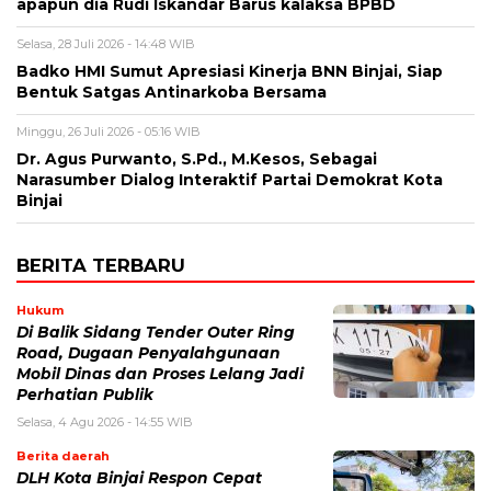
apapun dia Rudi Iskandar Barus kalaksa BPBD
Selasa, 28 Juli 2026 - 14:48 WIB
Badko HMI Sumut Apresiasi Kinerja BNN Binjai, Siap
Bentuk Satgas Antinarkoba Bersama
Minggu, 26 Juli 2026 - 05:16 WIB
Dr. Agus Purwanto, S.Pd., M.Kesos, Sebagai
Narasumber Dialog Interaktif Partai Demokrat Kota
Binjai
BERITA TERBARU
Hukum
Di Balik Sidang Tender Outer Ring
Road, Dugaan Penyalahgunaan
Mobil Dinas dan Proses Lelang Jadi
Perhatian Publik
Selasa, 4 Agu 2026 - 14:55 WIB
Berita daerah
DLH Kota Binjai Respon Cepat