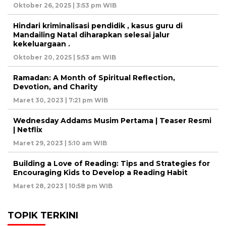
Oktober 26, 2025 | 3:53 pm WIB
Hindari kriminalisasi pendidik , kasus guru di
Mandailing Natal diharapkan selesai jalur
kekeluargaan .
Oktober 20, 2025 | 5:53 am WIB
Ramadan: A Month of Spiritual Reflection,
Devotion, and Charity
Maret 30, 2023 | 7:21 pm WIB
Wednesday Addams Musim Pertama | Teaser Resmi
| Netflix
Maret 29, 2023 | 5:10 am WIB
Building a Love of Reading: Tips and Strategies for
Encouraging Kids to Develop a Reading Habit
Maret 28, 2023 | 10:58 pm WIB
TOPIK TERKINI