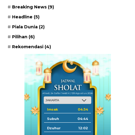
Breaking News
(9)
Headline
(5)
Piala Dunia
(2)
Pilihan
(6)
Rekomendasi
(4)
Ahad, 24 Safar 1448 H / 09 Agustus 2026
Imsak
04:34
Subuh
04:44
Dzuhur
12:02