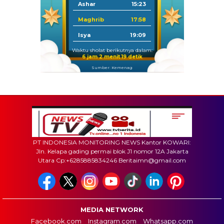
Ashar
15:23
Maghrib
17:58
Isya
19:09
Waktu sholat berikutnya dalam:
6 jam 2 menit 18 detik
Sumber: Kemenag
PT INDONESIA MONITORING NEWS Kantor KOWARI:
Jln. Kelapa gading permai blok J1 nomor 12A Jakarta
Utara Cp:+6285885834246 Beritaimn@gmail.com
MEDIA NETWORK
Facebook.com
Instagram.com
Whatsapp.com