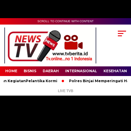
SCROLL TO CONTINUE WITH CONTENT
00:00
02:35
HOME
BISNIS
DAERAH
INTERNASIONAL
KESEHATAN
egiatanPelantika Kormi
Polres Binjai Memperingati Hari Lahi
LIVE TVB
Pemutar
Video