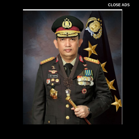
CLOSE ADS
Pemutar
Video