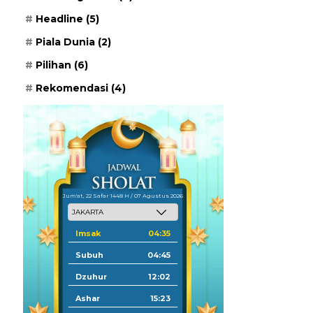
Headline
(5)
Piala Dunia
(2)
Pilihan
(6)
Rekomendasi
(4)
Jum'at, 22 Safar 1448 H / 07 Agustus 2026
Imsak
04:35
Subuh
04:45
Dzuhur
12:02
Ashar
15:23