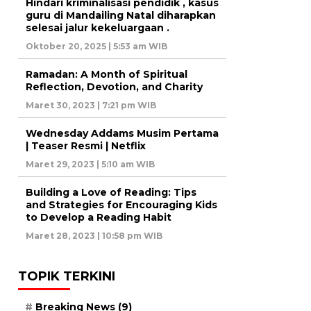
Hindari kriminalisasi pendidik , kasus
guru di Mandailing Natal diharapkan
selesai jalur kekeluargaan .
Oktober 20, 2025 | 5:53 am WIB
Ramadan: A Month of Spiritual
Reflection, Devotion, and Charity
Maret 30, 2023 | 7:21 pm WIB
Wednesday Addams Musim Pertama
| Teaser Resmi | Netflix
Maret 29, 2023 | 5:10 am WIB
Building a Love of Reading: Tips
and Strategies for Encouraging Kids
to Develop a Reading Habit
Maret 28, 2023 | 10:58 pm WIB
TOPIK TERKINI
Breaking News
(9)