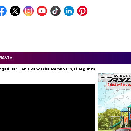
ISATA
i Lahir Pancasila, Pemko Binjai Teguhkan Komitmen Kebangsaan.