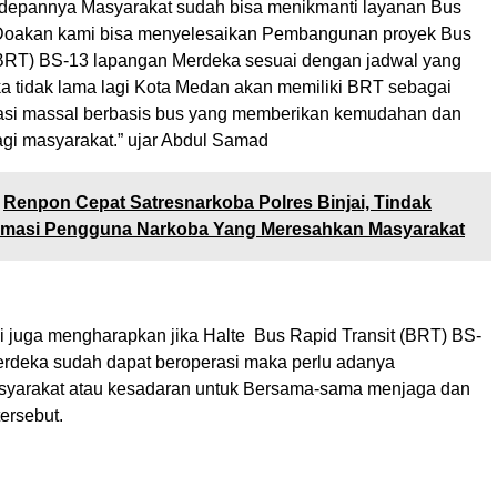
depannya Masyarakat sudah bisa menikmanti layanan Bus
 Doakan kami bisa menyelesaikan Pembangunan proyek Bus
(BRT) BS-13 lapangan Merdeka sesuai dengan jadwal yang
ka tidak lama lagi Kota Medan akan memiliki BRT sebagai
asi massal berbasis bus yang memberikan kemudahan dan
i masyarakat.” ujar Abdul Samad
Renpon Cepat Satresnarkoba Polres Binjai, Tindak
formasi Pengguna Narkoba Yang Meresahkan Masyarakat
i juga mengharapkan jika Halte Bus Rapid Transit (BRT) BS-
rdeka sudah dapat beroperasi maka perlu adanya
asyarakat atau kesadaran untuk Bersama-sama menjaga dan
ersebut.