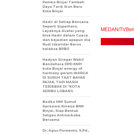
Pemko Binjai Tambah
Daya Tarik Ikon Baru
Kota Binjai
Hadir di Setiap Bencana
Seperti Superhero,
MEDAN/TVBerit
Layaknya Avatar yang
bisa Hadir dalam Cuaca
dan kejadian apapun dia
Rudi Iskandar Barus
kalaksa BPBD
Hadyan Siregar Wakil
Bendahara DPD KNPI
kota Binjai energy of
harmony geram WARGA
DI SURUH TAAT BAYAR
PAJAK, TAPI MASIH
TERJEBAK DI “KOTA
SERIBU LOBANG
Badko HMI Sumut
Apresiasi Kinerja BNN
Binjai, Siap Bentuk
Satgas Antinarkoba
Bersama
Dr. Agus Purwanto, S.Pd.,