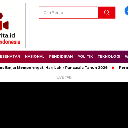
ESEHATAN
NASIONAL
PENDIDIKAN
POLITIK
TEKNOLOGI
W
 Memperingati Hari Lahir Pancasila Tahun 2026
Peringati Har
LIVE TVB
Pemutar
Video