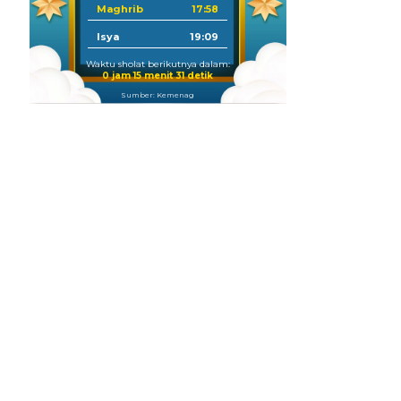
Maghrib
17:58
Isya
19:09
Waktu sholat berikutnya dalam:
0 jam 15 menit 29 detik
Sumber: Kemenag