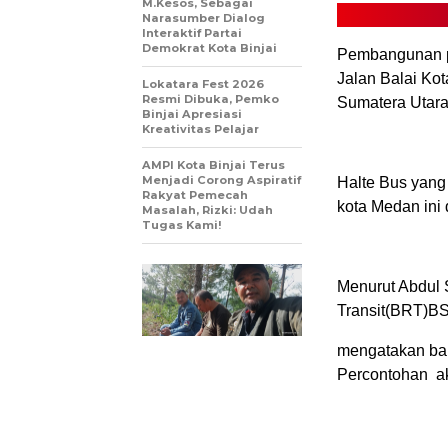
M.Kesos, Sebagai
Narasumber Dialog
Interaktif Partai
Demokrat Kota Binjai
Pembangunan pr
Jalan Balai K
Lokatara Fest 2026
Resmi Dibuka, Pemko
Sumatera Utara,
Binjai Apresiasi
Kreativitas Pelajar
AMPI Kota Binjai Terus
Menjadi Corong Aspiratif
Halte Bus yang
Rakyat Pemecah
kota Medan ini
Masalah, Rizki: Udah
Tugas Kami!
Menurut Abdul 
Transit(BRT)B
mengatakan ba
Percontohan ak