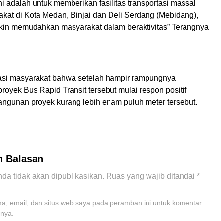
i adalah untuk memberikan fasilitas transportasi massal
kat di Kota Medan, Binjai dan Deli Serdang (Mebidang),
in memudahkan masyarakat dalam beraktivitas” Terangnya
asi masyarakat bahwa setelah hampir rampungnya
oyek Bus Rapid Transit tersebut mulai respon positif
ngunan proyek kurang lebih enam puluh meter tersebut.
n Balasan
da tidak akan dipublikasikan.
Ruas yang wajib ditandai
*
, email, dan situs web saya pada peramban ini untuk komentar
tnya.