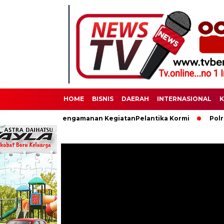
HOME
BISNIS
DAERAH
INTERNASIONAL
K
aksanakan Pengamanan KegiatanPelantika Kormi
Polres Binjai