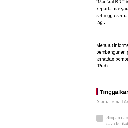
“Manfaat BRT in
kepada masyara
sehingga semak
lagi.
Menurut inform
pembangunan pr
terhadap pemba
(Red)
Tinggalka
Alamat email An
Simpan nama
saya beriku