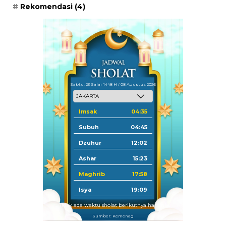
Rekomendasi
(4)
Sabtu, 23 Safar 1448 H / 08 Agustus 2026
Imsak
04:35
Subuh
04:45
Dzuhur
12:02
Ashar
15:23
Maghrib
17:58
Isya
19:09
Tidak ada waktu sholat berikutnya hari ini.
Sumber: Kemenag