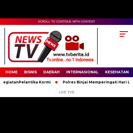
SCROLL TO CONTINUE WITH CONTENT
00:00
02:35
HOME
BISNIS
DAERAH
INTERNASIONAL
KESEHATAN
tanPelantika Kormi
Polres Binjai Memperingati Hari Lahir P
LIVE TVB
Pemutar
Video