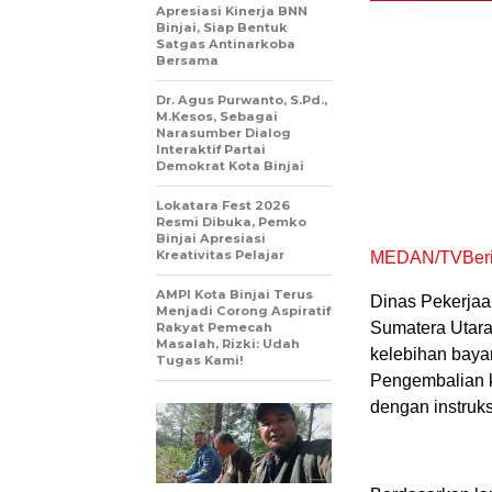
Apresiasi Kinerja BNN
Binjai, Siap Bentuk
Satgas Antinarkoba
Bersama
Dr. Agus Purwanto, S.Pd.,
M.Kesos, Sebagai
Narasumber Dialog
Interaktif Partai
Demokrat Kota Binjai
Lokatara Fest 2026
Resmi Dibuka, Pemko
Binjai Apresiasi
Kreativitas Pelajar
MEDAN/TVBerit
AMPI Kota Binjai Terus
Dinas Pekerja
Menjadi Corong Aspiratif
Sumatera Utara
Rakyat Pemecah
Masalah, Rizki: Udah
kelebihan baya
Tugas Kami!
Pengembalian ke
dengan instruk