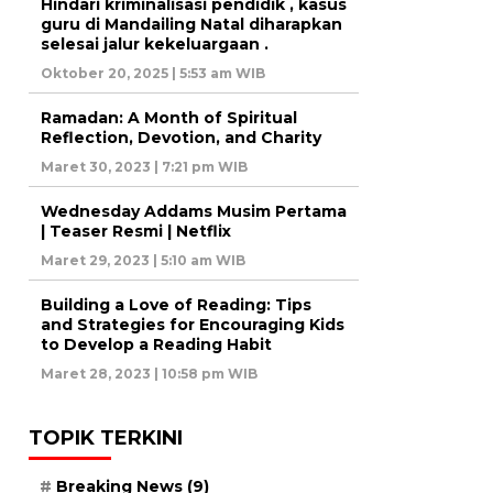
Hindari kriminalisasi pendidik , kasus
guru di Mandailing Natal diharapkan
selesai jalur kekeluargaan .
Oktober 20, 2025 | 5:53 am WIB
Ramadan: A Month of Spiritual
Reflection, Devotion, and Charity
Maret 30, 2023 | 7:21 pm WIB
Wednesday Addams Musim Pertama
| Teaser Resmi | Netflix
Maret 29, 2023 | 5:10 am WIB
Building a Love of Reading: Tips
and Strategies for Encouraging Kids
to Develop a Reading Habit
Maret 28, 2023 | 10:58 pm WIB
TOPIK TERKINI
Breaking News
(9)