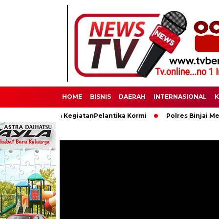
HOME
BISNIS
DAERAH
INTERNASIONAL
K
engamanan KegiatanPelantika Kormi
Polres Binjai Memperinga