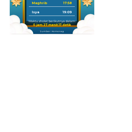
Maghrib
17:58
Isya
19:09
Waktu sholat berikutnya dalam:
0 jam 27 menit 16 detik
Sumber: Kemenag