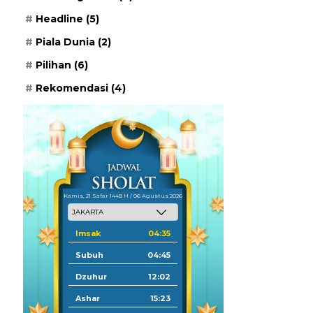
Headline
(5)
Piala Dunia
(2)
Pilihan
(6)
Rekomendasi
(4)
Kamis, 21 Safar 1448 H / 06 Agustus 2026
Imsak
04:35
Subuh
04:45
Dzuhur
12:02
Ashar
15:23