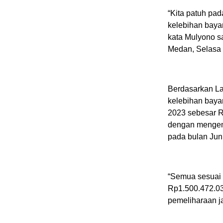
“Kita patuh pa
kelebihan bayar
kata Mulyono s
Medan, Selasa 
Berdasarkan La
kelebihan bayar
2023 sebesar R
dengan mengemb
pada bulan Juni
“Semua sesuai 
Rp1.500.472.03
pemeliharaan j