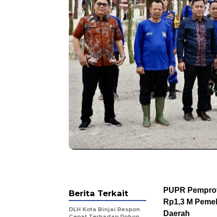
PUPR Pemprov 
Berita Terkait
Rp1,3 M Pemel
DLH Kota Binjai Respon
Daerah
Cepat Terhadap Pohon