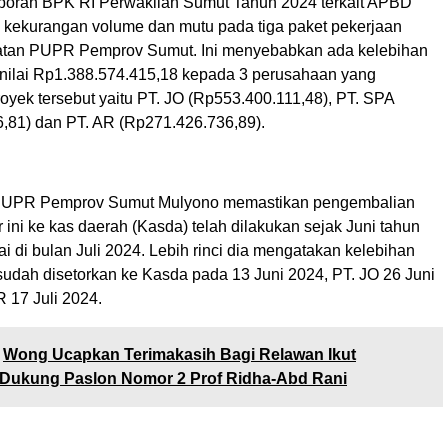
poran BPK RI Perwakilan Sumut Tahun 2024 terkait APBD
 kekurangan volume dan mutu pada tiga paket pekerjaan
atan PUPR Pemprov Sumut. Ini menyebabkan ada kelebihan
ilai Rp1.388.574.415,18 kepada 3 perusahaan yang
oyek tersebut yaitu PT. JO (Rp553.400.111,48), PT. SPA
,81) dan PT. AR (Rp271.426.736,89).
PUPR Pemprov Sumut Mulyono memastikan pengembalian
 ini ke kas daerah (Kasda) telah dilakukan sejak Juni tahun
i di bulan Juli 2024. Lebih rinci dia mengatakan kelebihan
sudah disetorkan ke Kasda pada 13 Juni 2024, PT. JO 26 Juni
 17 Juli 2024.
Wong Ucapkan Terimakasih Bagi Relawan Ikut
Dukung Paslon Nomor 2 Prof Ridha-Abd Rani