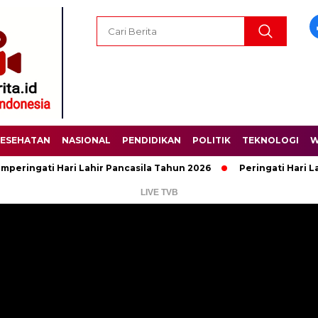
ESEHATAN
NASIONAL
PENDIDIKAN
POLITIK
TEKNOLOGI
W
ti Hari Lahir Pancasila Tahun 2026
Peringati Hari Lahir Pan
LIVE TVB
Pemutar
Video