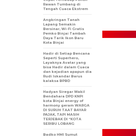
Rawan Tumbang di
Tengah Cuaca Ekstrem
Angkringan Tanah
Lapang Semakin
Bersinar, Wi-Fi Gratis
Pemko Binjai Tambah
Daya Tarik Ikon Baru
Kota Binjai
Hadir di Setiap Bencana
Seperti Superhero,
Layaknya Avatar yang
bisa Hadir dalam Cuaca
dan kejadian apapun dia
Rudi Iskandar Barus
kalaksa BPBD
Hadyan Siregar Wakil
Bendahara DPD KNPI
kota Binjai energy of
harmony geram WARGA
DI SURUH TAAT BAYAR
PAJAK, TAPI MASIH
TERJEBAK DI “KOTA
SERIBU LOBANG
Badko HMI Sumut