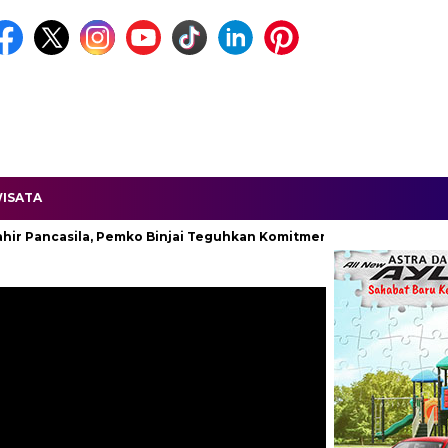
ISATA
casila, Pemko Binjai Teguhkan Komitmen Kebangsaan.
Unifyi