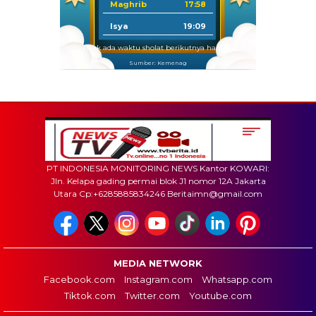
Maghrib
17:58
Isya
19:09
Tidak ada waktu sholat berikutnya hari ini.
Sumber: Kemenag
PT INDONESIA MONITORING NEWS Kantor KOWARI:
Jln. Kelapa gading permai blok J1 nomor 12A Jakarta
Utara Cp:+6285885834246 Beritaimn@gmail.com
MEDIA NETWORK
Facebook.com
Instagram.com
Whatsapp.com
Tiktok.com
Twitter.com
Youtube.com