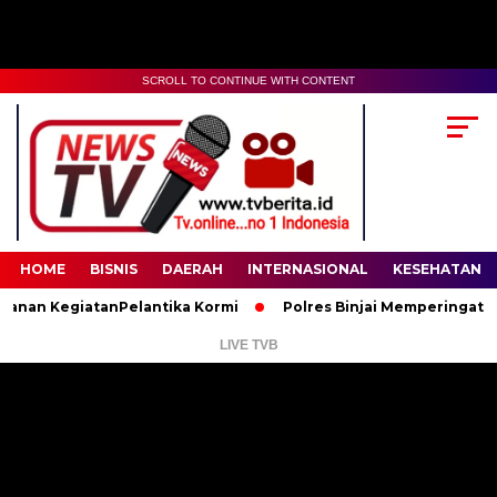
SCROLL TO CONTINUE WITH CONTENT
00:00
02:35
HOME
BISNIS
DAERAH
INTERNASIONAL
KESEHATAN
 KegiatanPelantika Kormi
Polres Binjai Memperingati Hari L
LIVE TVB
Pemutar
Video