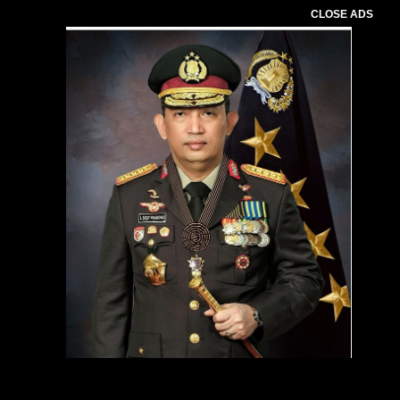
CLOSE ADS
Pemutar
Video