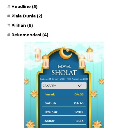
Headline
(5)
Piala Dunia
(2)
Pilihan
(6)
Rekomendasi
(4)
Sabtu, 23 Safar 1448 H / 08 Agustus 2026
Imsak
04:35
Subuh
04:45
Dzuhur
12:02
Ashar
15:23