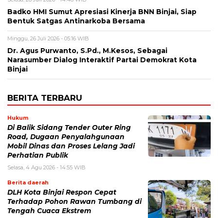
Badko HMI Sumut Apresiasi Kinerja BNN Binjai, Siap
Bentuk Satgas Antinarkoba Bersama
Minggu, 26 Juli 2026 - 05:16 WIB
Dr. Agus Purwanto, S.Pd., M.Kesos, Sebagai
Narasumber Dialog Interaktif Partai Demokrat Kota
Binjai
BERITA TERBARU
Hukum
Di Balik Sidang Tender Outer Ring
Road, Dugaan Penyalahgunaan
Mobil Dinas dan Proses Lelang Jadi
Perhatian Publik
Selasa, 4 Agu 2026 - 14:55 WIB
Berita daerah
DLH Kota Binjai Respon Cepat
Terhadap Pohon Rawan Tumbang di
Tengah Cuaca Ekstrem