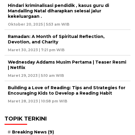
Hindari kriminalisasi pendidik , kasus guru di
Mandailing Natal diharapkan selesai jalur
kekeluargaan .
Oktober 20, 2025 | 5:53 am WIB
Ramadan: A Month of Spiritual Reflection,
Devotion, and Charity
Maret 30, 2023 | 7:21 pm WIB
Wednesday Addams Musim Pertama | Teaser Resmi
| Netflix
Maret 29, 2023 | 5:10 am WIB
Building a Love of Reading: Tips and Strategies for
Encouraging Kids to Develop a Reading Habit
Maret 28, 2023 | 10:58 pm WIB
TOPIK TERKINI
Breaking News
(9)