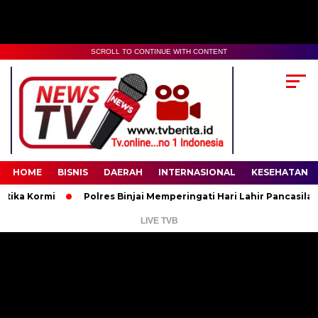
SCROLL TO CONTINUE WITH CONTENT
00:00
02:35
HOME
BISNIS
DAERAH
INTERNASIONAL
KESEHATAN
ormi
Polres Binjai Memperingati Hari Lahir Pancasila Tahun 
LIVE TVB
Pemutar
Video