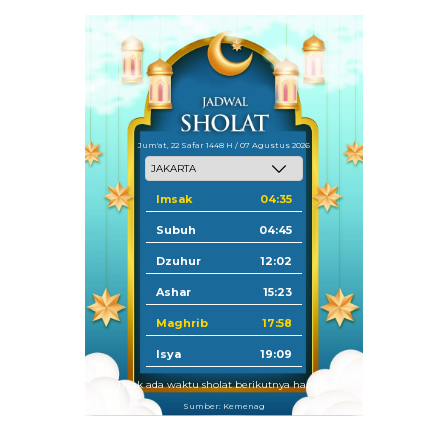
Jum'at, 22 Safar 1448 H / 07 Agustus 2026
Imsak
04:35
Subuh
04:45
Dzuhur
12:02
Ashar
15:23
Maghrib
17:58
Isya
19:09
Tidak ada waktu sholat berikutnya hari ini.
Sumber: Kemenag