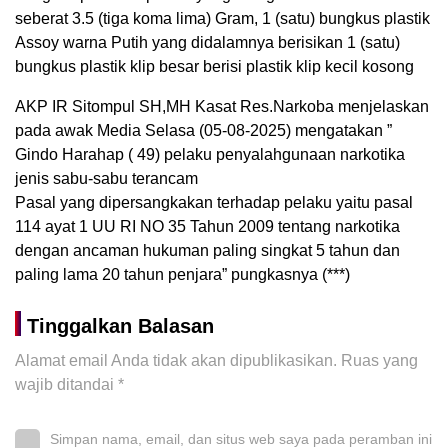
seberat 3.5 (tiga koma lima) Gram, 1 (satu) bungkus plastik
Assoy warna Putih yang didalamnya berisikan 1 (satu)
bungkus plastik klip besar berisi plastik klip kecil kosong
AKP IR Sitompul SH,MH Kasat Res.Narkoba menjelaskan
pada awak Media Selasa (05-08-2025) mengatakan ”
Gindo Harahap ( 49) pelaku penyalahgunaan narkotika
jenis sabu-sabu terancam
Pasal yang dipersangkakan terhadap pelaku yaitu pasal
114 ayat 1 UU RI NO 35 Tahun 2009 tentang narkotika
dengan ancaman hukuman paling singkat 5 tahun dan
paling lama 20 tahun penjara” pungkasnya (***)
Tinggalkan Balasan
Alamat email Anda tidak akan dipublikasikan.
Ruas yang
wajib ditandai
*
Simpan nama, email, dan situs web saya pada peramban ini