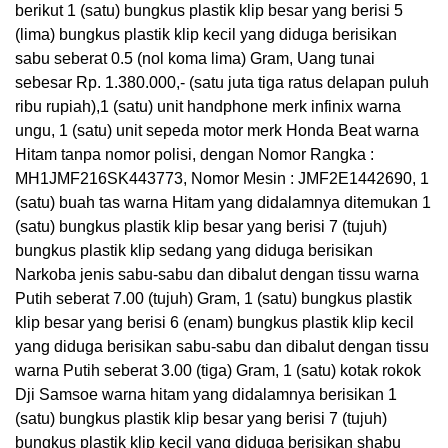
berikut 1 (satu) bungkus plastik klip besar yang berisi 5
(lima) bungkus plastik klip kecil yang diduga berisikan
sabu seberat 0.5 (nol koma lima) Gram, Uang tunai
sebesar Rp. 1.380.000,- (satu juta tiga ratus delapan puluh
ribu rupiah),1 (satu) unit handphone merk infinix warna
ungu, 1 (satu) unit sepeda motor merk Honda Beat warna
Hitam tanpa nomor polisi, dengan Nomor Rangka :
MH1JMF216SK443773, Nomor Mesin : JMF2E1442690, 1
(satu) buah tas warna Hitam yang didalamnya ditemukan 1
(satu) bungkus plastik klip besar yang berisi 7 (tujuh)
bungkus plastik klip sedang yang diduga berisikan
Narkoba jenis sabu-sabu dan dibalut dengan tissu warna
Putih seberat 7.00 (tujuh) Gram, 1 (satu) bungkus plastik
klip besar yang berisi 6 (enam) bungkus plastik klip kecil
yang diduga berisikan sabu-sabu dan dibalut dengan tissu
warna Putih seberat 3.00 (tiga) Gram, 1 (satu) kotak rokok
Dji Samsoe warna hitam yang didalamnya berisikan 1
(satu) bungkus plastik klip besar yang berisi 7 (tujuh)
bungkus plastik klip kecil yang diduga berisikan shabu