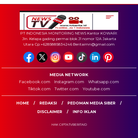
PT INDONESIA MONITORING NEWS Kantor KOWARI:
Jln. Kelapa gading permai blok J1 nomor 12A Jakarta
Utara Cp:+6285885834246 Beritaimn@gmail.com
MEDIA NETWORK
Facebook.com
Instagram.com
Whatsapp.com
Tiktok.com
Twitter.com
Youtube.com
HOME
REDAKSI
PEDOMAN MEDIA SIBER
DISCLAIMER
INFO IKLAN
HAK CIPTA:TVBERITAID