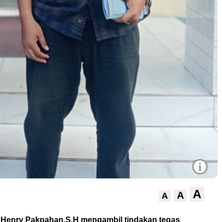
i
A
A
A
Henry Pakpahan,S.H mengambil tindakan tegas