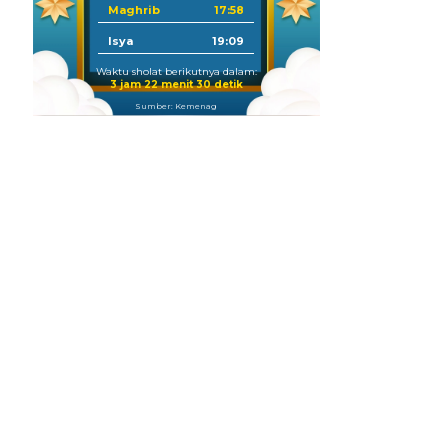
Maghrib
17:58
Isya
19:09
Waktu sholat berikutnya dalam:
3 jam 22 menit 29 detik
Sumber: Kemenag