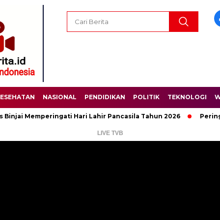
ESEHATAN
NASIONAL
PENDIDIKAN
POLITIK
TEKNOLOGI
W
 Memperingati Hari Lahir Pancasila Tahun 2026
Peringati Har
LIVE TVB
Pemutar
Video