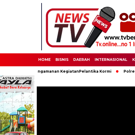
HOME
BISNIS
DAERAH
INTERNASIONAL
K
aksanakan Pengamanan KegiatanPelantika Kormi
Polres Binjai