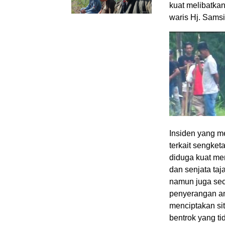
kuat melibatkan
waris Hj. Samsia
Insiden yang me
terkait sengket
diduga kuat me
dan senjata taj
namun juga sec
penyerangan an
menciptakan s
bentrok yang tid