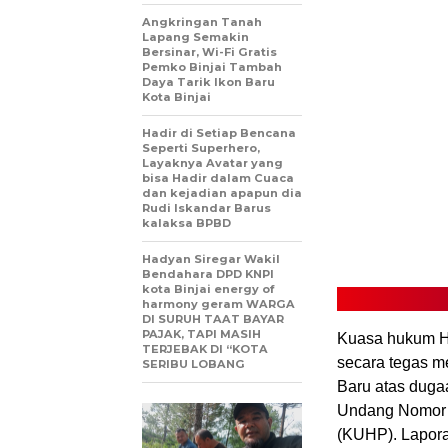
Angkringan Tanah
Lapang Semakin
Bersinar, Wi-Fi Gratis
Pemko Binjai Tambah
Daya Tarik Ikon Baru
Kota Binjai
Hadir di Setiap Bencana
Seperti Superhero,
Layaknya Avatar yang
bisa Hadir dalam Cuaca
dan kejadian apapun dia
Rudi Iskandar Barus
kalaksa BPBD
Hadyan Siregar Wakil
Bendahara DPD KNPI
kota Binjai energy of
harmony geram WARGA
DI SURUH TAAT BAYAR
PAJAK, TAPI MASIH
Kuasa hukum Hen
TERJEBAK DI “KOTA
secara tegas m
SERIBU LOBANG
Baru atas dug
Undang Nomor 
(KUHP). Lapora