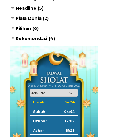
Headline
(5)
Piala Dunia
(2)
Pilihan
(6)
Rekomendasi
(4)
Ahad, 24 Safar 1448 H / 09 Agustus 2026
Imsak
04:34
Subuh
04:44
Dzuhur
12:02
Ashar
15:23