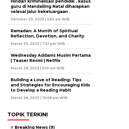
Hindari kriminalisasi pendidik , kasus
guru di Mandailing Natal diharapkan
selesai jalur kekeluargaan .
Oktober 20, 2025 | 5:53 am WIB
Ramadan: A Month of Spiritual
Reflection, Devotion, and Charity
Maret 30, 2023 | 7:21 pm WIB
Wednesday Addams Musim Pertama
| Teaser Resmi | Netflix
Maret 29, 2023 | 5:10 am WIB
Building a Love of Reading: Tips
and Strategies for Encouraging Kids
to Develop a Reading Habit
Maret 28, 2023 | 10:58 pm WIB
TOPIK TERKINI
Breaking News
(9)