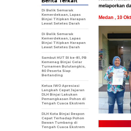
Berita Terkait
melaporkan da
Di Balik Semarak
Kemerdekaan, Lapas
Medan , 10 Okto
Binjai Titipkan Harapan
Lewat Setetes Darah
Di Balik Semarak
Kemerdekaan, Lapas
Binjai Titipkan Harapan
Lewat Setetes Darah
Sambut HUT RI ke-81, PB
Kemenag Binjai Gelar
Turnamen Bulutangkis,
80 Peserta Siap
Bertanding
Ketua IWO Apresiasi
Langkah Cepat Jajaran
DLH Binjai Lakukan
Pemangkasan Pohon di
Tengah Cuaca Ekstrem
DLH Kota Binjai Respon
Cepat Terhadap Pohon
Rawan Tumbang di
Tengah Cuaca Ekstrem