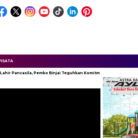
ISATA
ancasila, Pemko Binjai Teguhkan Komitmen Kebangsaan.
Unif