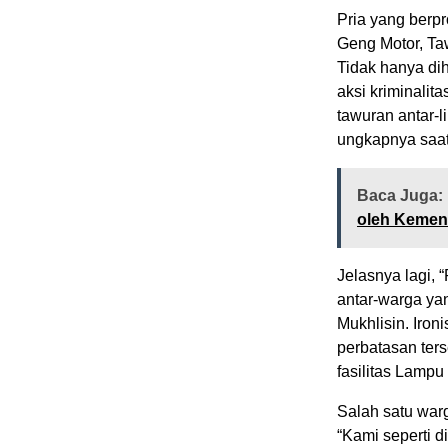
Pria yang berpr
Geng Motor, Ta
​Tidak hanya di
aksi kriminalit
tawuran antar-l
ungkapnya saat 
Baca Juga:
oleh Kemen
Jelasnya lagi, 
antar-warga ya
Mukhlisin. Ironi
perbatasan ters
fasilitas Lamp
​Salah satu war
“Kami seperti 