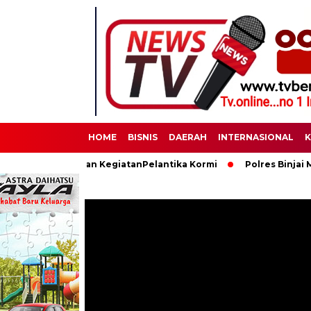
HOME
BISNIS
DAERAH
INTERNASIONAL
K
 Pengamanan KegiatanPelantika Kormi
Polres Binjai Memperin