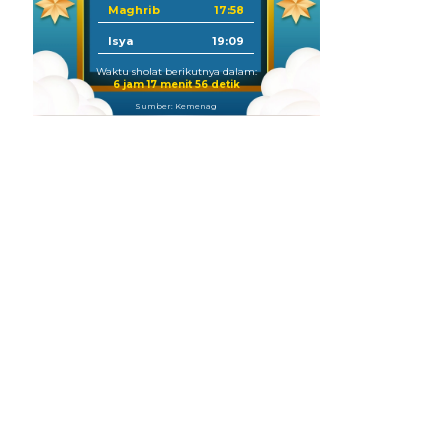
Maghrib
17:58
Isya
19:09
Waktu sholat berikutnya dalam:
6 jam 17 menit 55 detik
Sumber: Kemenag