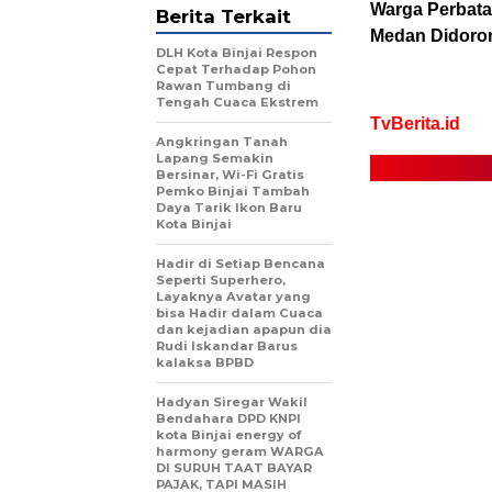
Warga Perbata
Berita Terkait
Medan Didoron
DLH Kota Binjai Respon
Cepat Terhadap Pohon
Rawan Tumbang di
Tengah Cuaca Ekstrem
​TvBerita.id
Angkringan Tanah
Lapang Semakin
Bersinar, Wi-Fi Gratis
Pemko Binjai Tambah
Daya Tarik Ikon Baru
Kota Binjai
Hadir di Setiap Bencana
Seperti Superhero,
Layaknya Avatar yang
bisa Hadir dalam Cuaca
dan kejadian apapun dia
Rudi Iskandar Barus
kalaksa BPBD
Hadyan Siregar Wakil
Bendahara DPD KNPI
kota Binjai energy of
harmony geram WARGA
DI SURUH TAAT BAYAR
PAJAK, TAPI MASIH