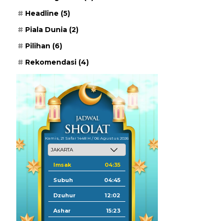
Headline
(5)
Piala Dunia
(2)
Pilihan
(6)
Rekomendasi
(4)
Kamis, 21 Safar 1448 H / 06 Agustus 2026
Imsak
04:35
Subuh
04:45
Dzuhur
12:02
Ashar
15:23