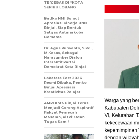
TERJEBAK DI “KOTA
SERIBU LOBANG
Badko HMI Sumut
Apresiasi Kinerja BNN
Binjai, Siap Bentuk
Satgas Antinarkoba
Bersama
Dr. Agus Purwanto, S.Pd.,
M.Kesos, Sebagai
Narasumber Dialog
Interaktif Partai
Demokrat Kota Binjai
Lokatara Fest 2026
Resmi Dibuka, Pemko
Binjai Apresiasi
Kreativitas Pelajar
Warga yang ber
AMPI Kota Binjai Terus
Kabupaten Deli
Menjadi Corong Aspiratif
Rakyat Pemecah
VI, Kelurahan 
Masalah, Rizki: Udah
Tugas Kami!
kekecewaan me
kepemimpinan 
dengan wilayah 