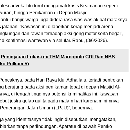
ofesi advokat itu turut mengamati ​krisis Keamanan seperti
wuran, hingga Penikaman di Depan Masjid
hantui banjir, warga juga didera rasa was-was akibat maraknya
as jalanan. “Kawasan ini dilaporkan kerap menjadi arena
ingkungan dan rawan terhadap aksi geng motor serta begal”,
dikonfirmasi wartawan via selular. Rabu, (3/6/2026).
Peninjauan Lokasi ex THM Marcopolo,CDI Dan NBS
ko Polkam Ri
“​Puncaknya, pada Hari Raya Idul Adha lalu, terjadi bentrokan
ng berujung pada aksi penikaman tepat di depan Masjid Al-
snya, di tengah tingginya potensi kriminalitas ini, kawasan
ebut justru gelap gulita pada malam hari karena minimnya
u Penerangan Jalan Umum (LPJU)”, bebernya.
ga yang identitasnya tidak ingin disebutkan, mengatakan,
dibiarkan tanpa perlindungan. Aparatur di bawah Pemko