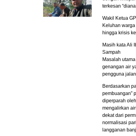
terkesan “dianak
Wakil Ketua GPA
Keluhan warga 
hingga krisis 
Masih kata Ali 
Sampah
​Masalah utama
genangan air y
pengguna jalan
Berdasarkan pan
pembuangan” pe
diperparah ole
mengalirkan air
dekat dari per
normalisasi pa
langganan banji