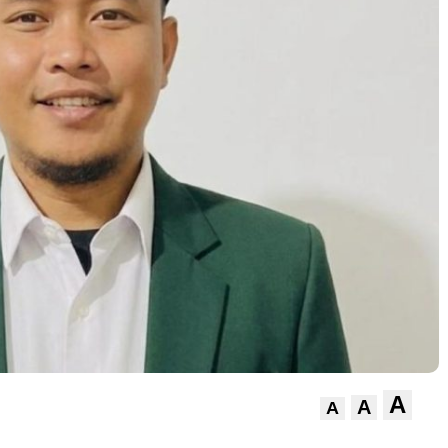
A
A
A