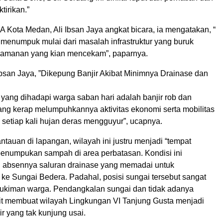
tirikan.”
 Kota Medan, Ali Ibsan Jaya angkat bicara, ia mengatakan, “​
menumpuk mulai dari masalah infrastruktur yang buruk
keamanan yang kian mencekam”, paparnya.
Ibsan Jaya, ​”Dikepung Banjir Akibat Minimnya Drainase dan
 yang dihadapi warga saban hari adalah banjir rob dan
ang kerap melumpuhkannya aktivitas ekonomi serta mobilitas
 setiap kali hujan deras mengguyur”, ucapnya.
tauan di lapangan, wilayah ini justru menjadi “tempat
numpukan sampah di area perbatasan. ​Kondisi ini
h absennya saluran drainase yang memadai untuk
 ke Sungai Bedera. Padahal, posisi sungai tersebut sangat
mukiman warga. Pendangkalan sungai dan tidak adanya
rit membuat wilayah Lingkungan VI Tanjung Gusta menjadi
r yang tak kunjung usai.