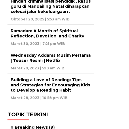
Hindari kriminalisasi pendidik , kasus
guru di Mandailing Natal diharapkan
selesai jalur kekeluargaan .
Oktober 20, 2025 | 5:53 am WIB
Ramadan: A Month of Spiritual
Reflection, Devotion, and Charity
Maret 30, 2023 | 7:21 pm WIB
Wednesday Addams Musim Pertama
| Teaser Resmi | Netflix
Maret 29, 2023 | 5:10 am WIB
Building a Love of Reading: Tips
and Strategies for Encouraging Kids
to Develop a Reading Habit
Maret 28, 2023 | 10:58 pm WIB
TOPIK TERKINI
Breaking News
(9)