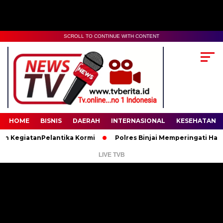
SCROLL TO CONTINUE WITH CONTENT
00:00
02:35
HOME
BISNIS
DAERAH
INTERNASIONAL
KESEHATAN
giatanPelantika Kormi
Polres Binjai Memperingati Hari Lahir
LIVE TVB
Pemutar
Video