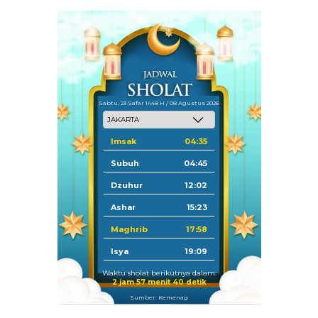
Sabtu, 23 Safar 1448 H / 08 Agustus 2026
Imsak
04:35
Subuh
04:45
Dzuhur
12:02
Ashar
15:23
Maghrib
17:58
Isya
19:09
Waktu sholat berikutnya dalam:
2 jam 57 menit 39 detik
Sumber: Kemenag