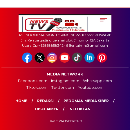
PT INDONESIA MONITORING NEWS Kantor KOWARI:
Jln. Kelapa gading permai blok J1 nomor 12A Jakarta
Utara Cp:+6285885834246 Beritaimn@gmail.com
MEDIA NETWORK
Facebook.com
Instagram.com
Whatsapp.com
Tiktok.com
Twitter.com
Youtube.com
HOME
REDAKSI
PEDOMAN MEDIA SIBER
DISCLAIMER
INFO IKLAN
HAK CIPTA:TVBERITAID