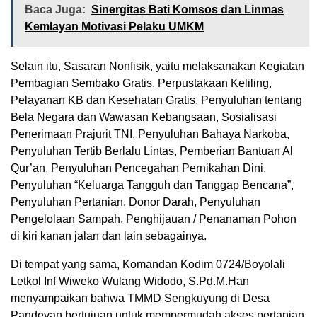
Baca Juga:
Sinergitas Bati Komsos dan Linmas
Kemlayan Motivasi Pelaku UMKM
Selain itu, Sasaran Nonfisik, yaitu melaksanakan Kegiatan
Pembagian Sembako Gratis, Perpustakaan Keliling,
Pelayanan KB dan Kesehatan Gratis, Penyuluhan tentang
Bela Negara dan Wawasan Kebangsaan, Sosialisasi
Penerimaan Prajurit TNI, Penyuluhan Bahaya Narkoba,
Penyuluhan Tertib Berlalu Lintas, Pemberian Bantuan Al
Qur’an, Penyuluhan Pencegahan Pernikahan Dini,
Penyuluhan “Keluarga Tangguh dan Tanggap Bencana”,
Penyuluhan Pertanian, Donor Darah, Penyuluhan
Pengelolaan Sampah, Penghijauan / Penanaman Pohon
di kiri kanan jalan dan lain sebagainya.
Di tempat yang sama, Komandan Kodim 0724/Boyolali
Letkol Inf Wiweko Wulang Widodo, S.Pd.M.Han
menyampaikan bahwa TMMD Sengkuyung di Desa
Pandeyan bertujuan untuk mempermudah akses pertanian