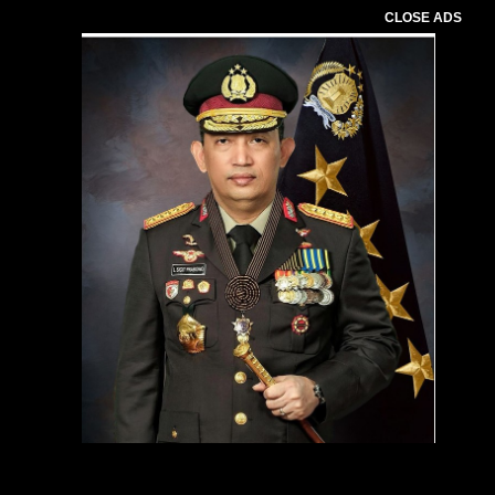
CLOSE ADS
Pemutar
Video