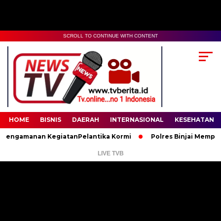
SCROLL TO CONTINUE WITH CONTENT
00:00
02:35
HOME
BISNIS
DAERAH
INTERNASIONAL
KESEHATAN
ngamanan KegiatanPelantika Kormi
Polres Binjai Memperingat
LIVE TVB
Pemutar
Video