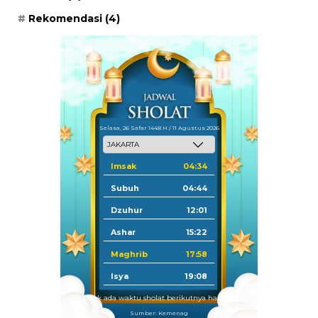
Rekomendasi
(4)
Selasa, 26 Safar 1448 H / 11 Agustus 2026
Imsak
04:34
Subuh
04:44
Dzuhur
12:01
Ashar
15:22
Maghrib
17:58
Isya
19:08
Tidak ada waktu sholat berikutnya hari ini.
Sumber: Kemenag