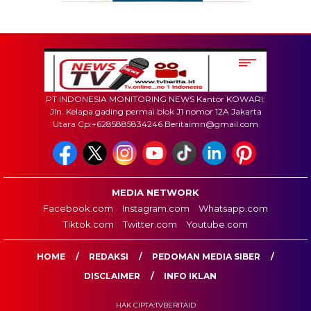
PT INDONESIA MONITORING NEWS Kantor KOWARI:
Jln. Kelapa gading permai blok J1 nomor 12A Jakarta
Utara Cp:+6285885834246 Beritaimn@gmail.com
MEDIA NETWORK
Facebook.com
Instagram.com
Whatsapp.com
Tiktok.com
Twitter.com
Youtube.com
HOME
REDAKSI
PEDOMAN MEDIA SIBER
DISCLAIMER
INFO IKLAN
HAK CIPTA:TVBERITAID