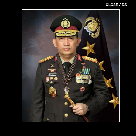
CLOSE ADS
Pemutar
Video