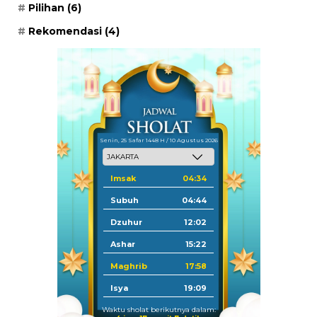
Pilihan
(6)
Rekomendasi
(4)
Senin, 25 Safar 1448 H / 10 Agustus 2026
Imsak
04:34
Subuh
04:44
Dzuhur
12:02
Ashar
15:22
Maghrib
17:58
Isya
19:09
Waktu sholat berikutnya dalam: