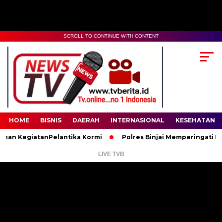
SCROLL TO CONTINUE WITH CONTENT
00:00
02:35
HOME
BISNIS
DAERAH
INTERNASIONAL
KESEHATAN
KegiatanPelantika Kormi
Polres Binjai Memperingati Hari La
LIVE TVB
Pemutar
Video