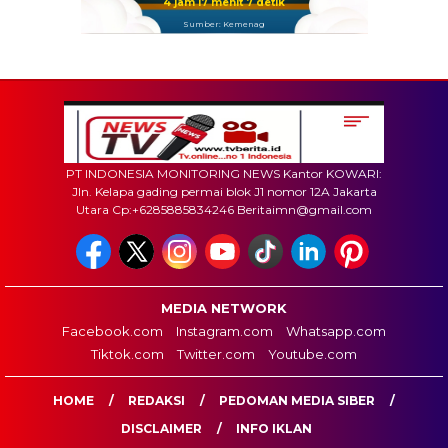
4 jam 17 menit 6 detik
Sumber: Kemenag
PT INDONESIA MONITORING NEWS Kantor KOWARI:
Jln. Kelapa gading permai blok J1 nomor 12A Jakarta
Utara Cp:+6285885834246 Beritaimn@gmail.com
MEDIA NETWORK
Facebook.com
Instagram.com
Whatsapp.com
Tiktok.com
Twitter.com
Youtube.com
HOME
REDAKSI
PEDOMAN MEDIA SIBER
DISCLAIMER
INFO IKLAN