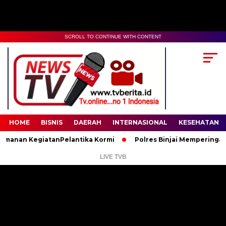
SCROLL TO CONTINUE WITH CONTENT
00:00
02:35
HOME
BISNIS
DAERAH
INTERNASIONAL
KESEHATAN
an KegiatanPelantika Kormi
Polres Binjai Memperingati Hari
LIVE TVB
Pemutar
Video