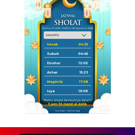
Kamis, 21 Safar 1448 H / 06 Agustus 2026
Imsak
04:35
Subuh
04:45
Dzuhur
12:02
Ashar
15:23
Maghrib
17:58
Isya
19:09
Waktu sholat berikutnya dalam:
5 jam 36 menit 41 detik
Sumber: Kemenag