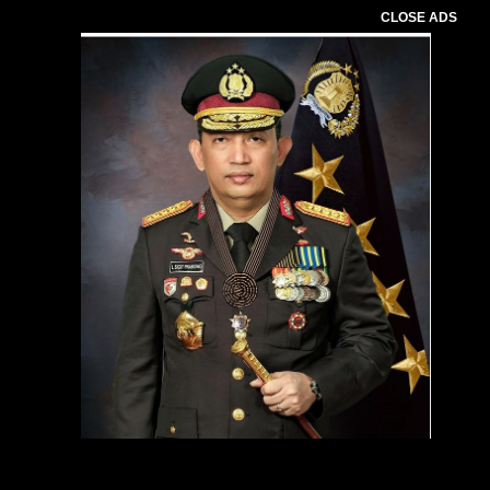
CLOSE ADS
Pemutar
Video