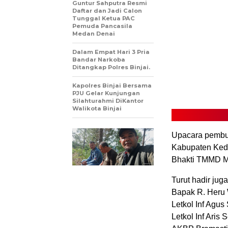
Guntur Sahputra Resmi
Daftar dan Jadi Calon
Tunggal Ketua PAC
Pemuda Pancasila
Medan Denai
Dalam Empat Hari 3 Pria
Bandar Narkoba
Ditangkap Polres Binjai.
Kapolres Binjai Bersama
PJU Gelar Kunjungan
Silahturahmi DiKantor
Walikota Binjai
Upacara pembuk
Kabupaten Kedi
Bhakti TMMD M
Turut hadir jug
Bapak R. Heru 
Letkol Inf Agus
Letkol Inf Aris