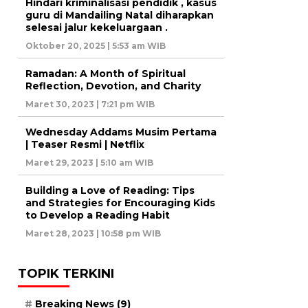
Hindari kriminalisasi pendidik , kasus
guru di Mandailing Natal diharapkan
selesai jalur kekeluargaan .
Oktober 20, 2025 | 5:53 am WIB
Ramadan: A Month of Spiritual
Reflection, Devotion, and Charity
Maret 30, 2023 | 7:21 pm WIB
Wednesday Addams Musim Pertama
| Teaser Resmi | Netflix
Maret 29, 2023 | 5:10 am WIB
Building a Love of Reading: Tips
and Strategies for Encouraging Kids
to Develop a Reading Habit
Maret 28, 2023 | 10:58 pm WIB
TOPIK TERKINI
Breaking News
(9)