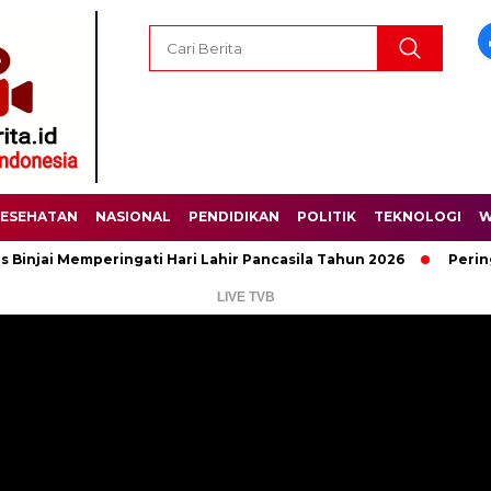
ESEHATAN
NASIONAL
PENDIDIKAN
POLITIK
TEKNOLOGI
W
 Memperingati Hari Lahir Pancasila Tahun 2026
Peringati Hari
LIVE TVB
Pemutar
Video