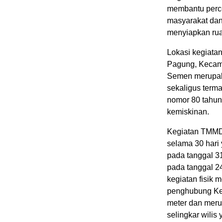
membantu perc
masyarakat da
menyiapkan rua
Lokasi kegiata
Pagung, Kecam
Semen merupak
sekaligus terma
nomor 80 tahun
kemiskinan.
Kegiatan TMMD 
selama 30 hari 
pada tanggal 3
pada tanggal 2
kegiatan fisik
penghubung Ke
meter dan meru
selingkar wili