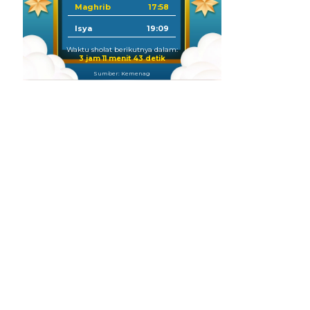
Maghrib
17:58
Isya
19:09
Waktu sholat berikutnya dalam:
3 jam 11 menit 42 detik
Sumber: Kemenag