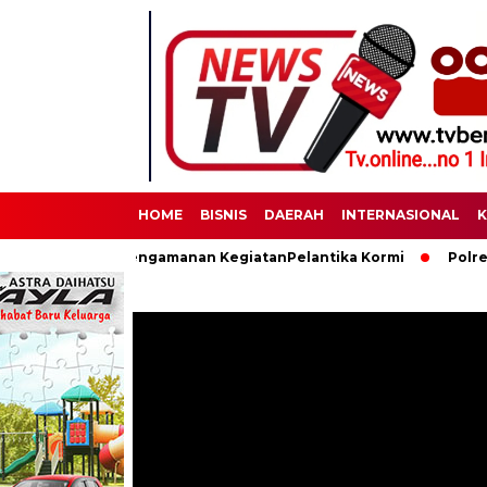
HOME
BISNIS
DAERAH
INTERNASIONAL
K
ksanakan Pengamanan KegiatanPelantika Kormi
Polres Binjai