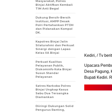
Masyarakat, Polres
Binjai Aktifkan Kembali
TIM Anti Begal
Dukung Bersih-Bersih
Institusi, AMPP Desak
Polri Pertahankan PTDH
dan Pidanakan Kompol
DK.
Kapolres Binjai Jalin
Silaturahmi dan Perkuat
Sinergi dengan Lapas
Kelas IIA Binjai
Kediri, / Tv beri
Perkuat Kualitas
Upacara Pembu
Pelayanan Publik,
Diskominfo Kota Binjai
Desa Pagung, K
Susun Standar
Pelayanan
Bupati Kediri. 
Satres Narkoba Polres
Binjai Ungkap Kasus
Sabu Dua Tersangka
Diamankan
Diiringi Dukungan Solid
Pengurus Ranting,