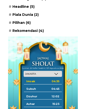
Headline
(5)
Piala Dunia
(2)
Pilihan
(6)
Rekomendasi
(4)
Jum'at, 22 Safar 1448 H / 07 Agustus 2026
Imsak
04:35
Subuh
04:45
Dzuhur
12:02
Ashar
15:23