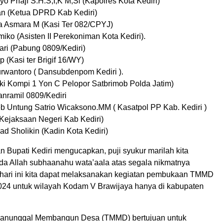
 Priaji S.H.S,I,K M,Si (Kapolres Kota Kediri)
n (Ketua DPRD Kab Kediri)
a Asmara M (Kasi Ter 082/CPYJ)
iko (Asisten II Perekoniman Kota Kediri).
ari (Pabung 0809/Kediri)
p (Kasi ter Brigif 16/WY)
wantoro ( Dansubdenpom Kediri ).
i Kompi 1 Yon C Pelopor Satbrimob Polda Jatim)
anramil 0809/Kediri
b Untung Satrio Wicaksono.MM ( Kasatpol PP Kab. Kediri )
Kejaksaan Negeri Kab Kediri)
 Sholikin (Kadin Kota Kediri)
 Bupati Kediri mengucapkan, puji syukur marilah kita
da Allah subhaanahu wata’aala atas segala nikmatnya
hari ini kita dapat melaksanakan kegiatan pembukaan TMMD
024 untuk wilayah Kodam V Brawijaya hanya di kabupaten
Manunggal Membangun Desa (TMMD) bertujuan untuk