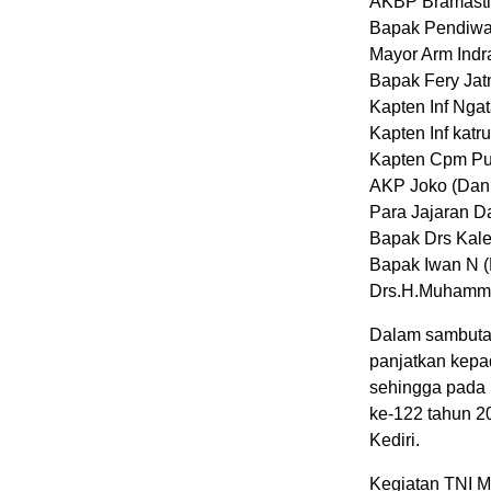
AKBP Bramastiyo
Bapak Pendiwa
Mayor Arm Indr
Bapak Fery Jatm
Kapten Inf Ngat
Kapten Inf katru
Kapten Cpm Pur
AKP Joko (Dank
Para Jajaran D
Bapak Drs Kale
Bapak Iwan N (
Drs.H.Muhammad
Dalam sambutan
panjatkan kepa
sehingga pada 
ke-122 tahun 2
Kediri.
Kegiatan TNI 