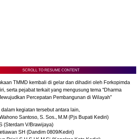
SCROLL TO RESUME CONTENT
aan TMMD kembali di gelar dan dihadiri oleh Forkopimda
ri, serta pejabat terkait yang mengusung tema “Dharma
ewujudkan Percepatan Pembangunan di Wilayah”
a dalam kegiatan tersebut antara lain,
Wahono Santoso, S. Sos., M.M (Pjs Bupati Kediri)
 S (Sterdam V/Brawijaya)
 Setiawan SH (Dandim 0809/Kediri)