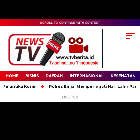
SCROLL TO CONTINUE WITH CONTENT
00:00
02:35
HOME
BISNIS
DAERAH
INTERNASIONAL
KESEHATAN
ntika Kormi
Polres Binjai Memperingati Hari Lahir Pancasila
LIVE TVB
Pemutar
Video