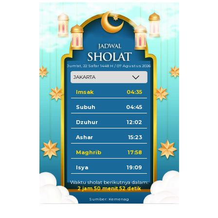
Jum'at, 22 Safar 1448 H / 07 Agustus 2026
Imsak
04:35
Subuh
04:45
Dzuhur
12:02
Ashar
15:23
Maghrib
17:58
Isya
19:09
Waktu sholat berikutnya dalam:
2 jam 50 menit 51 detik
Sumber: Kemenag