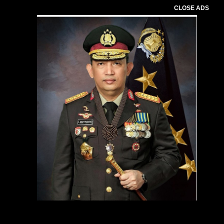
CLOSE ADS
Pemutar
Video