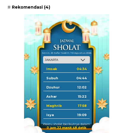
Rekomendasi
(4)
Senin, 25 Safar 1448 H / 10 Agustus 2026
Imsak
04:34
Subuh
04:44
Dzuhur
12:02
Ashar
15:22
Maghrib
17:58
Isya
19:09
Waktu sholat berikutnya dalam:
0 jam 22 menit 47 detik