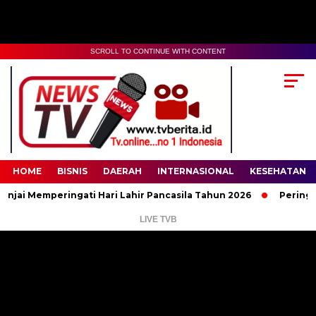
SCROLL TO CONTINUE WITH CONTENT
00:00
02:35
HOME
BISNIS
DAERAH
INTERNASIONAL
KESEHATAN
 Memperingati Hari Lahir Pancasila Tahun 2026
Peringati Har
LIVE TVB
Pemutar
Video