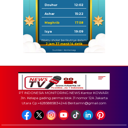
Dzuhur
12:02
Ashar
15:22
Maghrib
17:58
Isya
19:09
Waktu sholat berikutnya dalam:
2 jam 37 menit 13 detik
Sumber: Kemenag
PT INDONESIA MONITORING NEWS Kantor KOWARI:
Jln. Kelapa gading permai blok J1 nomor 12A Jakarta
Utara Cp:+6285885834246 Beritaimn@gmail.com