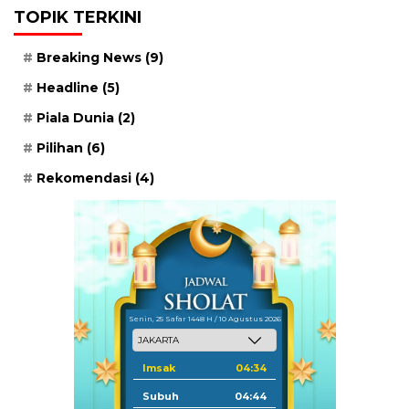
TOPIK TERKINI
Breaking News
(9)
Headline
(5)
Piala Dunia
(2)
Pilihan
(6)
Rekomendasi
(4)
Senin, 25 Safar 1448 H / 10 Agustus 2026
Imsak
04:34
Subuh
04:44