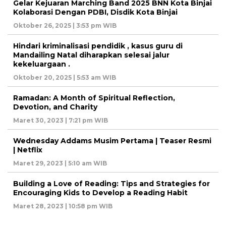
Gelar Kejuaran Marching Band 2025 BNN Kota Binjai
Kolaborasi Dengan PDBI, Disdik Kota Binjai
Oktober 26, 2025 | 3:53 pm WIB
Hindari kriminalisasi pendidik , kasus guru di
Mandailing Natal diharapkan selesai jalur
kekeluargaan .
Oktober 20, 2025 | 5:53 am WIB
Ramadan: A Month of Spiritual Reflection,
Devotion, and Charity
Maret 30, 2023 | 7:21 pm WIB
Wednesday Addams Musim Pertama | Teaser Resmi
| Netflix
Maret 29, 2023 | 5:10 am WIB
Building a Love of Reading: Tips and Strategies for
Encouraging Kids to Develop a Reading Habit
Maret 28, 2023 | 10:58 pm WIB