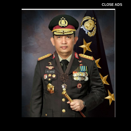
CLOSE ADS
Pemutar
Video